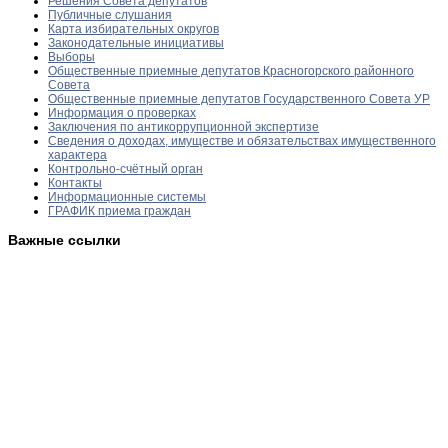
Решения Совета депутатов
Публичные слушания
Карта избирательных округов
Законодательные инициативы
Выборы
Общественные приемные депутатов Красногорского районного
Совета
Общественные приемные депутатов Государственного Совета УР
Информация о проверках
Заключения по антикоррупционной экспертизе
Сведения о доходах, имуществе и обязательствах имущественного
характера
Контрольно-счётный орган
Контакты
Информационные системы
ГРАФИК приема граждан
Важные ссылки