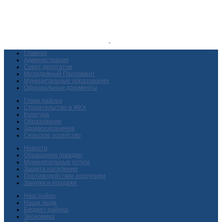
Главная
Администрация
Совет депутатов
Молодежный Парламент
Муниципальные образования
Официальные документы
Глава района
Строительство и ЖКХ
Культура
Образование
Здравоохранение
Сельское хозяйство
Новости
Обращения граждан
Муниципальные услуги
Защита населения
Противодействие коррупции
Закупки и продажи
Наш район
Наши люди
Бюджет района
Экономика