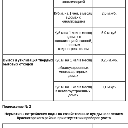
канализацией
Куб.м. на 1 чел. в месяц
2,0 м.куб.
в домах с
канализацией
Куб.м на 1 чел. в месяц
5,0 м. куб.
в домах с
канализацией, ванной,
газовым
водонагревателем
Вывоз и утилизация твердых
Куб.м. на 1 чел в месяц
0,25 м.куб.
бытовых отходов
в благоустроенных
многоквартирных
домах
Куб.м. на 1 чел в месяц
0,1 м.куб.
в неблагоустроенных
домах
Приложение № 2
Нормативы потребления воды на хозяйственные нужды населением
Красногорского района при отсутствии приборов учета