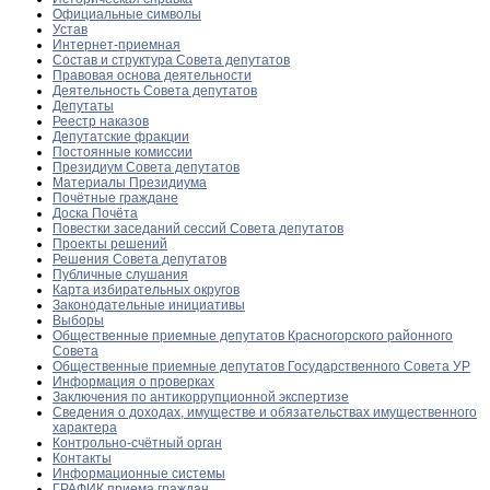
Официальные символы
Устав
Интернет-приемная
Состав и структура Совета депутатов
Правовая основа деятельности
Деятельность Совета депутатов
Депутаты
Реестр наказов
Депутатские фракции
Постоянные комиссии
Президиум Совета депутатов
Материалы Президиума
Почётные граждане
Доска Почёта
Повестки заседаний сессий Совета депутатов
Проекты решений
Решения Совета депутатов
Публичные слушания
Карта избирательных округов
Законодательные инициативы
Выборы
Общественные приемные депутатов Красногорского районного
Совета
Общественные приемные депутатов Государственного Совета УР
Информация о проверках
Заключения по антикоррупционной экспертизе
Сведения о доходах, имуществе и обязательствах имущественного
характера
Контрольно-счётный орган
Контакты
Информационные системы
ГРАФИК приема граждан