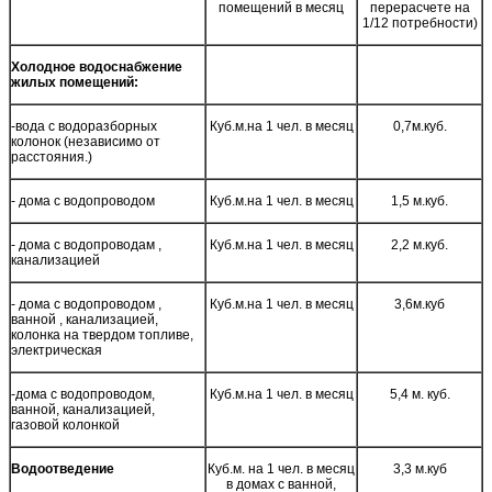
помещений в месяц
перерасчете на
1/12 потребности)
Холодное водоснабжение
жилых помещений:
-вода с водоразборных
Куб.м.на 1 чел. в месяц
0,7м.куб.
колонок (независимо от
расстояния.)
- дома с водопроводом
Куб.м.на 1 чел. в месяц
1,5 м.куб.
- дома с водопроводам ,
Куб.м.на 1 чел. в месяц
2,2 м.куб.
канализацией
- дома с водопроводом ,
Куб.м.на 1 чел. в месяц
3,6м.куб
ванной , канализацией,
колонка на твердом топливе,
электрическая
-дома с водопроводом,
Куб.м.на 1 чел. в месяц
5,4 м. куб.
ванной, канализацией,
газовой колонкой
Водоотведение
Куб.м. на 1 чел. в месяц
3,3 м.куб
в домах с ванной,