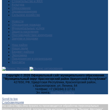
Строительство и ЖКХ
Культура
Образование
Здравоохранение
Сельское хозяйство
Новости
Обращения граждан
Муниципальные услуги
Защита населения
Противодействие коррупции
Закупки и продажи
Наш район
Наши люди
Бюджет района
Экономика
Предприятия и организации
Контакты
Copyright © 2026 Официальный сайт муниципального образования
"Муниципальный округ Красногорский район Удмуртской Республики"
427650, РФ, Удмуртская Республика, Красногорский район,
с.Красногорское, ул. Ленина, 64
тел/факс: +7 (34164) 2-17-51
Эл. почта:
Scroll to top
Слабовидящим
На сайте https://mo-krasno.ru производится обработка персональных
данных посетителей, посредством интернет-сервиса "Яндекс.Метрика",