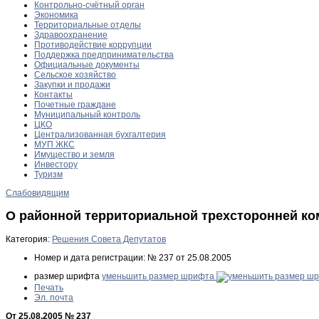
Контрольно-счётный орган
Экономика
Территориальные отделы
Здравоохранение
Противодействие коррупции
Поддержка предпринимательства
Официальные документы
Сельское хозяйство
Закупки и продажи
Контакты
Почетные граждане
Муниципальный контроль
ЦКО
Централизованная бухгалтерия
МУП ЖКС
Имущество и земля
Инвестору
Туризм
Слабовидящим
О районной территориальной трехсторонней ко
Категория:
Решения Совета Депутатов
Номер и дата регистрации:
№ 237 от 25.08.2005
размер шрифта
уменьшить размер шрифта
Печать
Эл. почта
От 25.08.2005 № 237