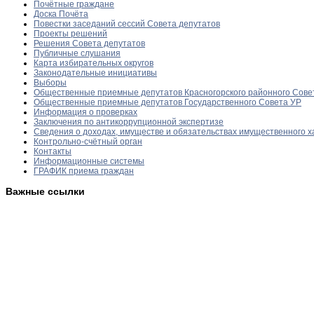
Почётные граждане
Доска Почёта
Повестки заседаний сессий Совета депутатов
Проекты решений
Решения Совета депутатов
Публичные слушания
Карта избирательных округов
Законодательные инициативы
Выборы
Общественные приемные депутатов Красногорского районного Сове
Общественные приемные депутатов Государственного Совета УР
Информация о проверках
Заключения по антикоррупционной экспертизе
Сведения о доходах, имуществе и обязательствах имущественного х
Контрольно-счётный орган
Контакты
Информационные системы
ГРАФИК приема граждан
Важные ссылки