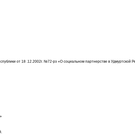
еспублики от 18 .12.2002г. №72-рз «О социальном партнерстве в Удмуртской Р
»
й.