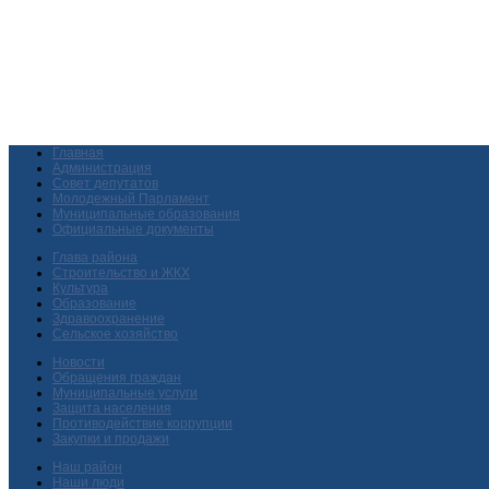
Главная
Администрация
Совет депутатов
Молодежный Парламент
Муниципальные образования
Официальные документы
Глава района
Строительство и ЖКХ
Культура
Образование
Здравоохранение
Сельское хозяйство
Новости
Обращения граждан
Муниципальные услуги
Защита населения
Противодействие коррупции
Закупки и продажи
Наш район
Наши люди