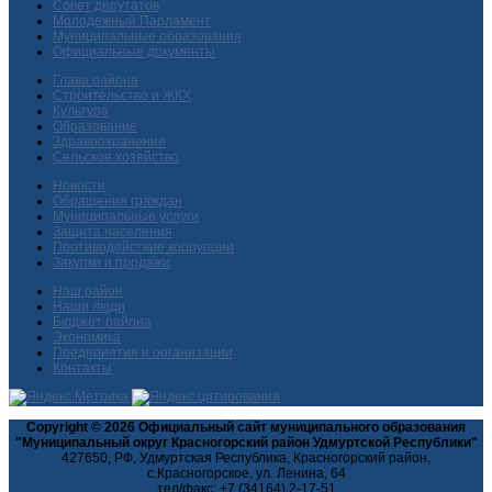
Совет депутатов
Молодежный Парламент
Муниципальные образования
Официальные документы
Глава района
Строительство и ЖКХ
Культура
Образование
Здравоохранение
Сельское хозяйство
Новости
Обращения граждан
Муниципальные услуги
Защита населения
Противодействие коррупции
Закупки и продажи
Наш район
Наши люди
Бюджет района
Экономика
Предприятия и организации
Контакты
Copyright © 2026 Официальный сайт муниципального образования
"Муниципальный округ Красногорский район Удмуртской Республики"
427650, РФ, Удмуртская Республика, Красногорский район,
с.Красногорское, ул. Ленина, 64
тел/факс: +7 (34164) 2-17-51