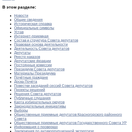
В этом разделе:
Новости
Общие сведения
Историческая справка
Официальные символы
Устав
Интернет-приемная
Состав и структура Совета депутатов
Правовая основа деятельности
Деятельность Совета депутатов
Депутаты
Реестр наказов
Депутатские фракции
Постоянные комиссии
Президиум Совета депутатов
Материалы Президиума
Почётные граждане
Доска Почёта
Повестки заседаний сессий Совета депутатов
Проекты решений
Решения Совета депутатов
Публичные слушания
Карта избирательных округов
Законодательные инициативы
Выборы
Общественные приемные депутатов Красногорского районного
Совета
Общественные приемные депутатов Государственного Совета УР
Информация о проверках
Заключения по антикоррупционной экспертизе