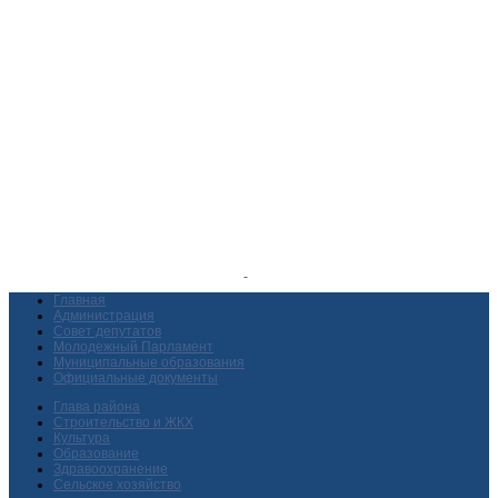
Главная
Администрация
Совет депутатов
Молодежный Парламент
Муниципальные образования
Официальные документы
Глава района
Строительство и ЖКХ
Культура
Образование
Здравоохранение
Сельское хозяйство