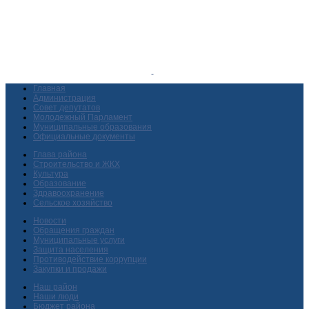
Главная
Администрация
Совет депутатов
Молодежный Парламент
Муниципальные образования
Официальные документы
Глава района
Строительство и ЖКХ
Культура
Образование
Здравоохранение
Сельское хозяйство
Новости
Обращения граждан
Муниципальные услуги
Защита населения
Противодействие коррупции
Закупки и продажи
Наш район
Наши люди
Бюджет района