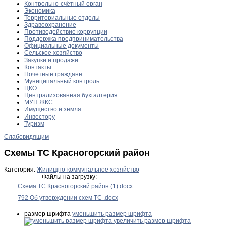
Контрольно-счётный орган
Экономика
Территориальные отделы
Здравоохранение
Противодействие коррупции
Поддержка предпринимательства
Официальные документы
Сельское хозяйство
Закупки и продажи
Контакты
Почетные граждане
Муниципальный контроль
ЦКО
Централизованная бухгалтерия
МУП ЖКС
Имущество и земля
Инвестору
Туризм
Слабовидящим
Схемы ТС Красногорский район
Категория:
Жилищно-коммунальное хозяйство
Файлы на загрузку:
Схема ТС Красногорский район (1).docx
792 Об утверждении схем ТС .docx
размер шрифта
уменьшить размер шрифта
увеличить размер шрифта