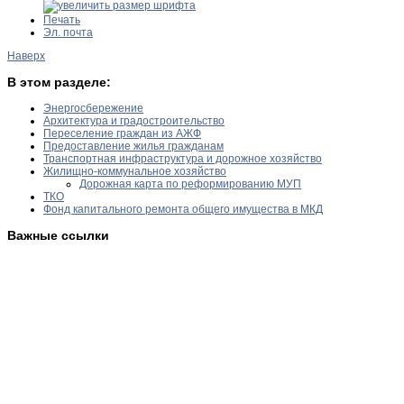
Печать
Эл. почта
Наверх
В этом разделе:
Энергосбережение
Архитектура и градостроительство
Переселение граждан из АЖФ
Предоставление жилья гражданам
Транспортная инфраструктура и дорожное хозяйство
Жилищно-коммунальное хозяйство
Дорожная карта по реформированию МУП
ТКО
Фонд капитального ремонта общего имущества в МКД
Важные ссылки