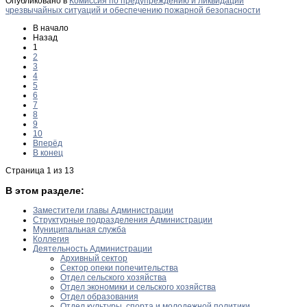
Опубликовано в
Комиссия по предупреждению и ликвидации
чрезвычайных ситуаций и обеспечению пожарной безопасности
В начало
Назад
1
2
3
4
5
6
7
8
9
10
Вперёд
В конец
Страница 1 из 13
В этом разделе:
Заместители главы Администрации
Структурные подразделения Администрации
Муниципальная служба
Коллегия
Деятельность Администрации
Архивный сектор
Сектор опеки попечительства
Отдел сельского хозяйства
Отдел экономики и сельского хозяйства
Отдел образования
Отдел культуры, спорта и молодежной политики