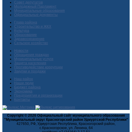
Совет депутатов
Молодежный Парламент
Муниципальные образования
Официальные документы
Глава района
Строительство и ЖКХ
Культура
Образование
Здравоохранение
Сельское хозяйство
Новости
Обращения граждан
Муниципальные услуги
Защита населения
Противодействие коррупции
Закупки и продажи
Наш район
Наши люди
Бюджет района
Экономика
Предприятия и организации
Контакты
Copyright © 2026 Официальный сайт муниципального образования
"Муниципальный округ Красногорский район Удмуртской Республики"
427650, РФ, Удмуртская Республика, Красногорский район,
с.Красногорское, ул. Ленина, 64
тел/факс: +7 (34164) 2-17-51