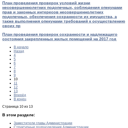
План проведения проверок условий жизни
несовершеннолетних подопечных, соблюдения опекунами
прав и законных интересов несовершеннолетних
подопечных, обеспечения сохранности их имущества, а
также выполнения опекунами требований к осуществлению
своих пр
План проведения проверок сохранности и надлежащего
состояния закрепленных жилых помещений на 2017 год
В начало
Назад
4
5
6
7
8
9
10
11
12
13
Вперёд
В конец
Страница 10 из 13
В этом разделе:
Заместители главы Администрации
Структурные подразделения Администрации