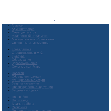
Главная
Администрация
Совет депутатов
Молодежный Парламент
Муниципальные образования
Официальные документы
Глава района
Строительство и ЖКХ
Культура
Образование
Здравоохранение
Сельское хозяйство
Новости
Обращения граждан
Муниципальные услуги
Защита населения
Противодействие коррупции
Закупки и продажи
Наш район
Наши люди
Бюджет района
Экономика
Предприятия и организации