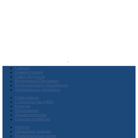
Главная
Администрация
Совет депутатов
Молодежный Парламент
Муниципальные образования
Официальные документы
Глава района
Строительство и ЖКХ
Культура
Образование
Здравоохранение
Сельское хозяйство
Новости
Обращения граждан
Муниципальные услуги