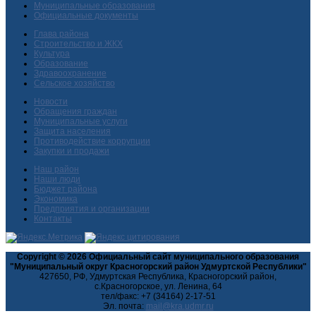
Муниципальные образования
Официальные документы
Глава района
Строительство и ЖКХ
Культура
Образование
Здравоохранение
Сельское хозяйство
Новости
Обращения граждан
Муниципальные услуги
Защита населения
Противодействие коррупции
Закупки и продажи
Наш район
Наши люди
Бюджет района
Экономика
Предприятия и организации
Контакты
Copyright © 2026 Официальный сайт муниципального образования
"Муниципальный округ Красногорский район Удмуртской Республики"
427650, РФ, Удмуртская Республика, Красногорский район,
с.Красногорское, ул. Ленина, 64
тел/факс: +7 (34164) 2-17-51
Эл. почта: