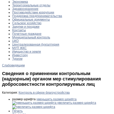
Экономика
Территориальные отделы
Здравоохранение
Противодействие коррупции
Поддержка предпринимательства
Официальные документы
Сельское хозяйство
Закупки и продажи
Контакты
Почетные граждане
Муниципальный контроль
ЦКО
Централизованная бухгалтерия
МУП ЖКС
Имущество и земля
Инвестору
Туризм
Слабовидящим
Сведения о применении контрольным
(надзорным) органом мер стимулирования
добросовестности контролируемых лиц
Категория:
Контроль в сфере благоустройства
размер шрифта
уменьшить размер шрифта
увеличить размер шрифта
Печать