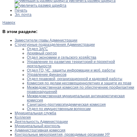
увеличить размер шрифта
Печать
Эл. почта
Наверх
В этом разделе:
Заместители главы Администрации
Структурные подразделения Администрации
Отдел ЗАГС
Архивный сектор
Отдел экономики и сельского хозяйства
Управление по развитию территорий и проектной
деятельности
Отдел ГО, ЧС, защиты информации и моб. работы
Управление финансов
Отдел правовой, организационной и кадровой работы
Комиссия по делам несовершеннолетних и защите их прав
Межведомственная комиссия по обеспечению профилактики
правонарушений
Межведомственная муниципальная антинаркотическая
комиссия
Санитарно-противоэпидемическая комиссия
Отдел по имущественным вопросам
Муниципальная служба
Коллегия
Деятельность Администрации
Муниципальный контроль
Административная комиссия
Контрольные мероприятия, проводимые органами УР