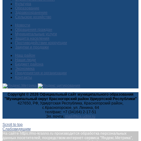
Культура
Образование
Здравоохранение
Сельское хозяйство
Новости
Обращения граждан
Муниципальные услуги
Защита населения
Противодействие коррупции
Закупки и продажи
Наш район
Наши люди
Бюджет района
Экономика
Предприятия и организации
Контакты
Copyright © 2026 Официальный сайт муниципального образования
"Муниципальный округ Красногорский район Удмуртской Республики"
427650, РФ, Удмуртская Республика, Красногорский район,
с.Красногорское, ул. Ленина, 64
тел/факс: +7 (34164) 2-17-51
Эл. почта:
Scroll to top
Слабовидящим
На сайте https://mo-krasno.ru производится обработка персональных
данных посетителей, посредством интернет-сервиса "Яндекс.Метрика",