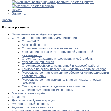
увеличить размер шрифта
Печать
Эл. почта
Наверх
В этом разделе:
Заместители главы Администрации
Структурные подразделения Администрации
Отдел ЗАГС
Архивный сектор
Отдел экономики и сельского хозяйства
Управление по развитию территорий и проектной
деятельности
Отдел ГО, ЧС, защиты информации и моб. работы
Управление финансов
Отдел правовой, организационной и кадровой работы
Комиссия по делам несовершеннолетних и защите их прав
Межведомственная комиссия по обеспечению профилактики
правонарушений
Межведомственная муниципальная антинаркотическая
комиссия
Санитарно-противоэпидемическая комиссия
Отдел по имущественным вопросам
Муниципальная служба
Коллегия
Деятельность Администрации
Муниципальный контроль
Административная комиссия
Контрольные мероприятия, проводимые органами УР