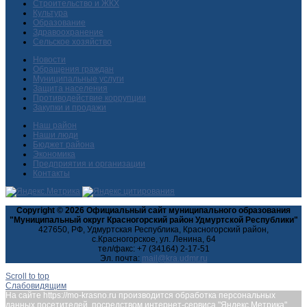
Строительство и ЖКХ
Культура
Образование
Здравоохранение
Сельское хозяйство
Новости
Обращения граждан
Муниципальные услуги
Защита населения
Противодействие коррупции
Закупки и продажи
Наш район
Наши люди
Бюджет района
Экономика
Предприятия и организации
Контакты
Copyright © 2026 Официальный сайт муниципального образования
"Муниципальный округ Красногорский район Удмуртской Республики"
427650, РФ, Удмуртская Республика, Красногорский район,
с.Красногорское, ул. Ленина, 64
тел/факс: +7 (34164) 2-17-51
Эл. почта:
Scroll to top
Слабовидящим
На сайте https://mo-krasno.ru производится обработка персональных
данных посетителей, посредством интернет-сервиса "Яндекс.Метрика",