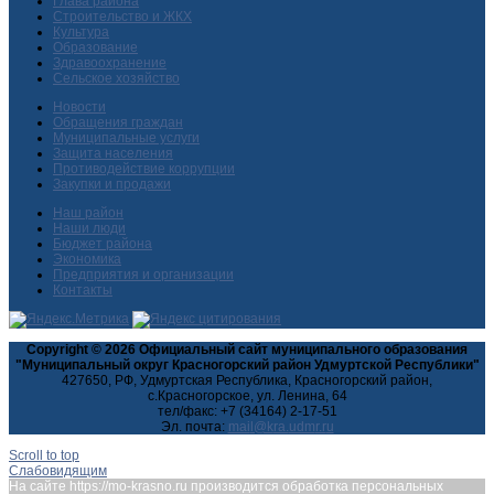
Глава района
Строительство и ЖКХ
Культура
Образование
Здравоохранение
Сельское хозяйство
Новости
Обращения граждан
Муниципальные услуги
Защита населения
Противодействие коррупции
Закупки и продажи
Наш район
Наши люди
Бюджет района
Экономика
Предприятия и организации
Контакты
Copyright © 2026 Официальный сайт муниципального образования
"Муниципальный округ Красногорский район Удмуртской Республики"
427650, РФ, Удмуртская Республика, Красногорский район,
с.Красногорское, ул. Ленина, 64
тел/факс: +7 (34164) 2-17-51
Эл. почта:
Scroll to top
Слабовидящим
На сайте https://mo-krasno.ru производится обработка персональных