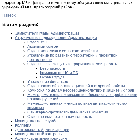
- директор МБУ Центра по комплексному обслуживанию муниципальных
учреждений МО «Красногорский район».
Наверх
В этом разделе:
Заместители главы Администрации
Структурные подразделения Администрации
Отдел ЗАГС
Архивный сектор
Отдел экономики и сельского хозяйства
Управление по развитию территорий и проектной
деятельности
Отдел ГО, ЧС, защиты информации и моб. работы
Безопасность
Комиссия по ЧС и ПБ
Охрана труда
Управление финансов
Отдел правовой, организационной и кадровой работы
Комиссия по делам несовершеннолетних и защите их прав
Межведомственная комиссия по обеспечению профилактики
правонарушений
Межведомственная муниципальная антинаркотическая
комиссия
Санитарно-противоэпидемическая комиссия
Отдел по имущественным вопросам
Муниципальная служба
Коллегия
Деятельность Администрации
Муниципальный контроль
Административная комиссия