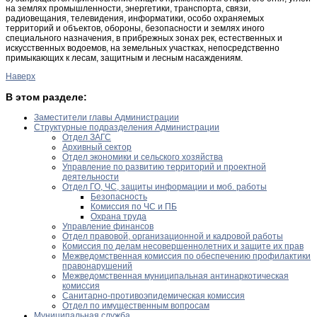
на землях промышленности, энергетики, транспорта, связи,
радиовещания, телевидения, информатики, особо охраняемых
территорий и объектов, обороны, безопасности и землях иного
специального назначения, в прибрежных зонах рек, естественных и
искусственных водоемов, на земельных участках, непосредственно
примыкающих к лесам, защитным и лесным насаждениям.
Наверх
В этом разделе:
Заместители главы Администрации
Структурные подразделения Администрации
Отдел ЗАГС
Архивный сектор
Отдел экономики и сельского хозяйства
Управление по развитию территорий и проектной
деятельности
Отдел ГО, ЧС, защиты информации и моб. работы
Безопасность
Комиссия по ЧС и ПБ
Охрана труда
Управление финансов
Отдел правовой, организационной и кадровой работы
Комиссия по делам несовершеннолетних и защите их прав
Межведомственная комиссия по обеспечению профилактики
правонарушений
Межведомственная муниципальная антинаркотическая
комиссия
Санитарно-противоэпидемическая комиссия
Отдел по имущественным вопросам
Муниципальная служба