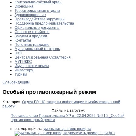
Контрольно-счётный орган
Экономика
Территориальные отделы
Здравоохранение
Противодействие коррупции
Поддержка предпринимательства
Официальные документы
Сельское хозяйство
Закупки и продажи
Контакты
Почетные граждане
Муниципальный контроль
ЦКО
Централизованная бухгалтерия
МУП ЖКС
Имущество и земля
Инвестору
Туризм
Слабовидящим
Особый противопожарный режим
Категория:
Отдел ГО, ЧС, защиты информации и мобилизационной
работы
Файлы на загрузку:
Постановление Правительства УР от 22.04.2022 № 215 _Особый
противопожарный режим
размер шрифта
уменьшить размер шрифта
увеличить размер шрифта