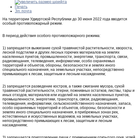
Печать
Эл. почта
На территории Удмуртской Республики до 30 июня 2022 года вводится
особый противопожарный режим.
В период действия особого противопожарного режима:
1) запрещается выжигание сухой травянистой растительности, хвороста,
лесной подстилки и других лесных горючих материалов на землях
населенных пунктов, промышленности, энергетики, транспорта, связи,
радиовещания, телевидения, информатики, особо охраняемых
территорий и объектов, обороны, безопасности и землях иного
специального назначения, на земельных участках, непосредственно
примыкающих к лесам, защитным и лесным насаждениям;
2) запрещается разведение костров, а также сжигание мусора, сухой
травянистой растительности, стерни, пожнивных остатков, листвы, тары и
иных отходов, материалов или изделий на землях населенных пунктов,
промышленности, энергетики, транспорта, связи, радиовещания,
телевидения, информатики, сельскохозяйственного назначения, запаса,
особо охраняемых территорий и объектов, обороны, безопасности и
землях иного специального назначения, в прибрежных зонах рек,
естественных и искусственных водоемов, на земельных участках,
непосредственно примыкающих к лесам, защитным и лесным
насаждениям;
3) запрещается приготовление пищи с применением открытого огня, углей