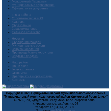
Молодежный Парламент
Муниципальные образования
Официальные документы
Глава района
Строительство и ЖКХ
Культура
Образование
Здравоохранение
Сельское хозяйство
Новости
Обращения граждан
Муниципальные услуги
Защита населения
Противодействие коррупции
Закупки и продажи
Наш район
Наши люди
Бюджет района
Экономика
Предприятия и организации
Контакты
Copyright © 2026 Официальный сайт муниципального образования
"Муниципальный округ Красногорский район Удмуртской Республики"
427650, РФ, Удмуртская Республика, Красногорский район,
с.Красногорское, ул. Ленина, 64
тел/факс: +7 (34164) 2-17-51
Эл. почта: