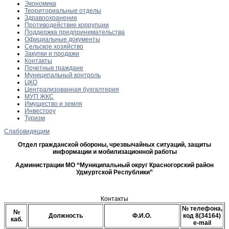
Экономика
Территориальные отделы
Здравоохранение
Противодействие коррупции
Поддержка предпринимательства
Официальные документы
Сельское хозяйство
Закупки и продажи
Контакты
Почетные граждане
Муниципальный контроль
ЦКО
Централизованная бухгалтерия
МУП ЖКС
Имущество и земля
Инвестору
Туризм
Слабовидящим
Отдел гражданской обороны, чрезвычайных ситуаций, защиты
информации и мобилизационной работы
Администрации МО “Муниципальный округ Красногорский район
Удмуртской Республики”
Контакты
№ телефона,
№
Должность
Ф.И.О.
код 8(34164)
каб.
e-mail