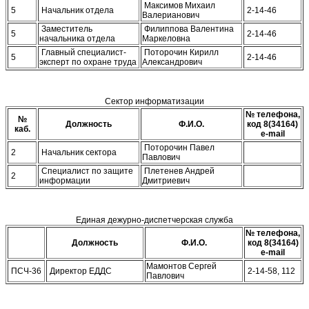
Максимов Михаил
5
Начальник отдела
2-14-46
Валерианович
Заместитель
Филиппова Валентина
5
2-14-46
начальника отдела
Маркеловна
Главный специалист-
Поторочин Кирилл
5
2-14-46
эксперт по охране труда
Александрович
Сектор информатизации
№ телефона,
№
Должность
Ф.И.О.
код 8(34164)
каб.
e-mail
Поторочин Павел
2
Начальник сектора
Павлович
Специалист по защите
Плетенев Андрей
2
информации
Дмитриевич
Единая дежурно-диспетчерская служба
№ телефона,
Должность
Ф.И.О.
код 8(34164)
e-mail
Мамонтов Сергей
ПСЧ-36
Директор ЕДДС
2-14-58, 112
Павлович