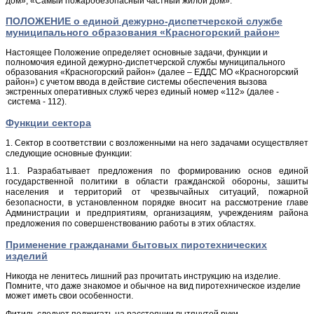
дом», «Самый пожаробезопасный частный жилой дом».
ПОЛОЖЕНИЕ о единой дежурно-диспетчерской службе
муниципального образования «Красногорский район»
Настоящее Положение определяет основные задачи, функции и
полномочия единой дежурно-диспетчерской службы муниципального
образования «Красногорский район» (далее – ЕДДС МО «Красногорский
район») с учетом ввода в действие системы обеспечения вызова
экстренных оперативных служб через единый номер «112» (далее -
система - 112).
Функции сектора
1. Сектор в соответствии с возложенными на него задачами осуществляет
следующие основные функции:
1.1. Разрабатывает предложения по формированию основ единой
государствен­ной политики в области гражданской обороны, зашиты
населения и территорий от чрезвычайных ситуаций, пожарной
безопасности, в установленном порядке вносит на рассмотрение главе
Администрации и предприятиям, организациям, учреждениям района
предложения по совершенствованию работы в этих областях.
Применение гражданами бытовых пиротехнических
изделий
Никогда не ленитесь лишний раз прочитать инструкцию на изделие.
Помните, что даже знакомое и обычное на вид пиротехническое изделие
может иметь свои особенности.
Фитиль следует поджигать на расстоянии вытянутой руки