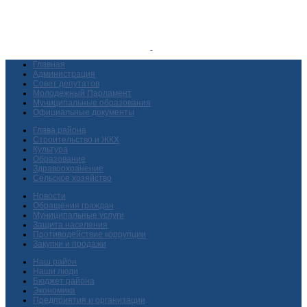
Главная
Администрация
Совет депутатов
Молодежный Парламент
Муниципальные образования
Официальные документы
Глава района
Строительство и ЖКХ
Культура
Образование
Здравоохранение
Сельское хозяйство
Новости
Обращения граждан
Муниципальные услуги
Защита населения
Противодействие коррупции
Закупки и продажи
Наш район
Наши люди
Бюджет района
Экономика
Предприятия и организации