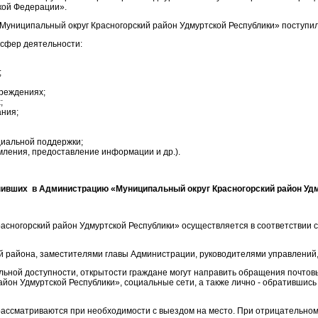
кой Федерации».
«Муниципальный округ Красногорский район Удмуртской Республики» поступи
 сфер деятельности:
;
чреждениях;
;
ания;
циальной поддержки;
мления, предоставление информации и др.).
пивших в Администрацию «Муниципальный округ Красногорский район Удму
сногорский район Удмуртской Республики» осуществляется в соответствии с
 района, заместителями главы Администрации, руководителями управлений,
льной доступности, открытости граждане могут направить обращения почтов
йон Удмуртской Республики», социальные сети, а также лично - обратившис
рассматриваются при необходимости с выездом на место. При отрицательно