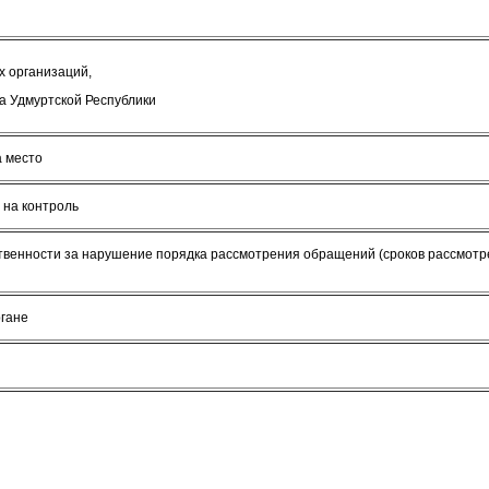
 организаций,
а Удмуртской Республики
а место
 на контроль
ственности за нарушение порядка рассмотрения обращений (сроков рассмот
ргане