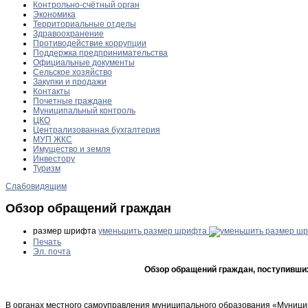
Контрольно-счётный орган
Экономика
Территориальные отделы
Здравоохранение
Противодействие коррупции
Поддержка предпринимательства
Официальные документы
Сельское хозяйство
Закупки и продажи
Контакты
Почетные граждане
Муниципальный контроль
ЦКО
Централизованная бухгалтерия
МУП ЖКС
Имущество и земля
Инвестору
Туризм
Слабовидящим
Обзор обращений граждан
размер шрифта
уменьшить размер шрифта
Печать
Эл. почта
Обзор обращений граждан, поступивших
В органах местного самоуправления муниципального образования «Муницип