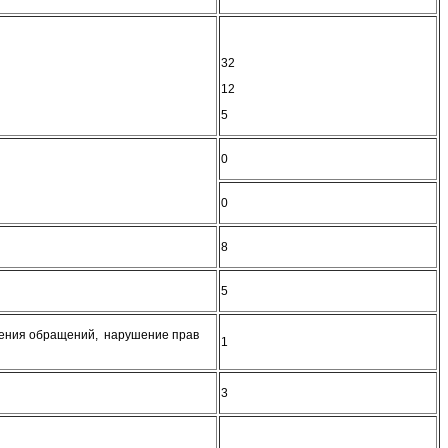
32
12
5
0
0
8
5
рения обращений, нарушение прав
1
3