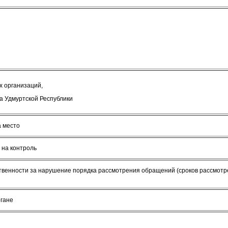
 организаций,
а Удмуртской Республики
а место
 на контроль
ственности за нарушение порядка рассмотрения обращений (сроков рассмот
ргане