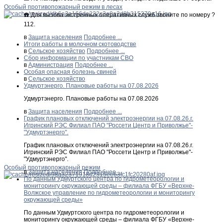
Особый противопожарный режим в лесах
☎️ Для вызова экстренных оперативных служб звоните по номеру ?
112.
в
Защита населения
Подробнее ...
Итоги работы в молочном скотоводстве
в
Сельское хозяйство
Подробнее ...
Сбор информации по участникам СВО
в
Администрация
Подробнее ...
Особая опасная болезнь свиней
в
Сельское хозяйство
Удмуртэнерго. Плановые работы на 07.08.2026
Удмуртэнерго. Плановые работы на 07.08.2026
в
Защита населения
Подробнее ...
График плановых отключений электроэнергии на 07.08.26.г.
Игринский РЭС Филиал ПАО "Россети Центр и Приволжье"-
"Удмуртэнерго".
График плановых отключений электроэнергии на 07.08.26.г.
Игринский РЭС Филиал ПАО "Россети Центр и Приволжье"-
"Удмуртэнерго".
Особый противопожарный режим
в
Защита населения
Подробнее ...
По данным Удмуртского центра по гидрометеорологии и
мониторингу окружающей среды – филиала ФГБУ «Верхне-
Волжское управление по гидрометеорологии и мониторингу
окружающей среды»
По данным Удмуртского центра по гидрометеорологии и
мониторингу окружающей среды – филиала ФГБУ «Верхне-