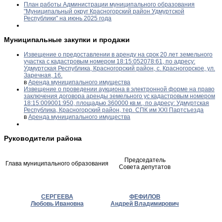
План работы Администрации муниципального образования
"Муниципальный округ Красногорский район Удмуртской
Республики" на июнь 2025 года
Муниципальные закупки и продажи
Извещение о предоставлении в аренду на срок 20 лет земельного
участка с кадастровым номером 18:15:052078:61, по адресу:
Удмуртская Республика, Красногорский район, с. Красногорское, ул.
Заречная, 16.
в
Аренда муниципального имущества
Извещение о проведении аукциона в электронной форме на право
заключения договора аренды земельного ус кадастровым номером
18:15:009001:950, площадью 360000 кв.м., по адресу: Удмуртская
Республика, Красногорский район, тер. СПК им XXI Партсъезда
в
Аренда муниципального имущества
Руководители района
Председатель
Глава муниципального образования
Совета депутатов
СЕРГЕЕВА
ФЕФИЛОВ
Любовь Ивановна
Андрей Владимирович