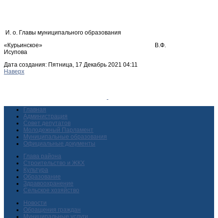
И. о. Главы муниципального образования
«Курьинское» В.Ф.
Исупова
Дата создания: Пятница, 17 Декабрь 2021 04:11
Наверх
Главная
Администрация
Совет депутатов
Молодежный Парламент
Муниципальные образования
Официальные документы
Глава района
Строительство и ЖКХ
Культура
Образование
Здравоохранение
Сельское хозяйство
Новости
Обращения граждан
Муниципальные услуги