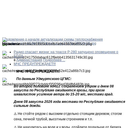
Уведомление о начале актуализации схемы теплоснабжения
Новости
Радио спасает жизни: на трассе Р-280 запущено оповещение о
БПЛА
в
Администрация
Подробнее ...
МЧС ПРЕДУПРЕЖДАЕТ!!!
МЧС ПРЕДУПРЕЖДАЕТ!!!
По данным Удмуртского ЦГМС:
Во второй половине ночи,с сохранением утром и днем 08
августа по Республике ожидаются грозы, при грозе
шквалистое усиление ветра до 15-20 м/с, местами град.
Днем 08 августа 2026 года местами по Республике ожидаются
сильные дожди.
⚠️ Не стойте рядом с высоким отдельно стоящим деревом, стогом
сена, печной трубой, высотным строением и т.п.
⚠️ Не находитесь на воде и у воды, отойдите подальше от берега.