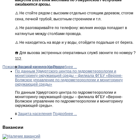
августа 2026 года местами по Удмуртской Республике
ожидаются грозы.
⚠️ Не стойте рядом с высоким отдельно стоящим деревом, стогом
сена, печной трубой, высотным строением и т.п.
⚠️ Не разговаривайте по телефону: молния иногда попадает в
натянутые между столбами провода.
⚠️ Не находитесь на воде и у воды, отойдите подальше от берега.
☎️ Для вызова экстренных оперативных служб звоните по номеру ?
112.
Пожароопасный сезон в Удмуртии
в
Защита населения
Подробнее ...
По данным Удмуртского центра по гидрометеорологии и
мониторингу окружающей среды – филиала ФГБУ «Верхне-
Волжское управление по гидрометеорологии и мониторингу
окружающей среды»
По данным Удмуртского центра по гидрометеорологии и
мониторингу окружающей среды – филиала ФГБУ «Верхне-
Волжское управление по гидрометеорологии и мониторингу
окружающей среды».
в
Защита населения
Подробнее ...
Вакансии