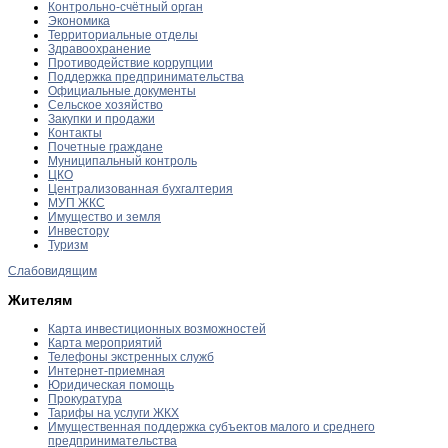
Контрольно-счётный орган
Экономика
Территориальные отделы
Здравоохранение
Противодействие коррупции
Поддержка предпринимательства
Официальные документы
Сельское хозяйство
Закупки и продажи
Контакты
Почетные граждане
Муниципальный контроль
ЦКО
Централизованная бухгалтерия
МУП ЖКС
Имущество и земля
Инвестору
Туризм
Слабовидящим
Жителям
Карта инвестиционных возможностей
Карта мероприятий
Телефоны экстренных служб
Интернет-приемная
Юридическая помощь
Прокуратура
Тарифы на услуги ЖКХ
Имущественная поддержка субъектов малого и среднего
предпринимательства