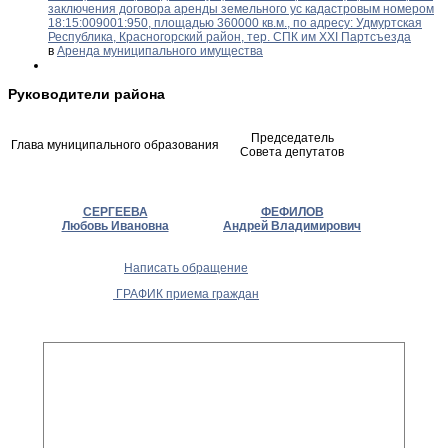
заключения договора аренды земельного ус кадастровым номером
18:15:009001:950, площадью 360000 кв.м., по адресу: Удмуртская
Республика, Красногорский район, тер. СПК им XXI Партсъезда
в
Аренда муниципального имущества
Руководители района
Председатель
Глава муниципального образования
Совета депутатов
СЕРГЕЕВА
ФЕФИЛОВ
Любовь Ивановна
Андрей Владимирович
Написать обращение
ГРАФИК приема граждан