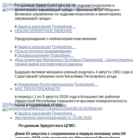
Особый противопожарный режим в лесах
По данным Удмуртского центра по гидрометеорологии и
мониторингу окружающей среды – филиала ФГБУ «Верхне-
Волжское управление по гидрометеорологии и мониторингу
окружающей среды».
в
Защита населения
Подробнее ...
НЕБЛАГОПРИЯТНОЕ ЯВЛЕНИЕ
Предупреждение о неблагоприятном явлении
в
Защита населения
Подробнее ...
Польза грудного вскармливания
в
Здравоохранение
Подробнее ...
День рождения Магдалины Петровны Покровской - создательницы
первой живой противочумной вакцины
Будущая великая женщина-ученый родилась 4 августа 1901 года в
Саратовской губернии село Киселёвка Петровского уезда
в
Управление Роспотребнадзора
Подробнее ...
МЧС ПРЕДУПРЕЖДАЕТ!!!
в период с 1 по 5 августа 2026 года в большинстве районов
Удмуртской Республики сохраняется высокая пожароопасность
Особый противопожарный режим
лесов и торфяников (4 класс).
в
Защита населения
Подробнее ...
Экстренное предупреждение от 03.08.2026
По данным Удмуртского ЦГМС:
Днем 03 августа с сохранением в первую половину ночи 04