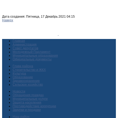
Дата создания: Пятница, 17 Декабрь 2021 04:15
Наверх
Главная
Администрация
Совет депутатов
Молодежный Парламент
Муниципальные образования
Официальные документы
Глава района
Строительство и ЖКХ
Культура
Образование
Здравоохранение
Сельское хозяйство
Новости
Обращения граждан
Муниципальные услуги
Защита населения
Противодействие коррупции
Закупки и продажи
Наш район