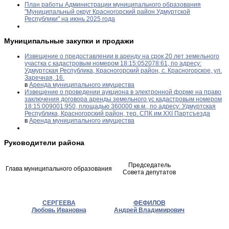
План работы Администрации муниципального образования
"Муниципальный округ Красногорский район Удмуртской
Республики" на июнь 2025 года
Муниципальные закупки и продажи
Извещение о предоставлении в аренду на срок 20 лет земельного
участка с кадастровым номером 18:15:052078:61, по адресу:
Удмуртская Республика, Красногорский район, с. Красногорское, ул.
Заречная, 16.
в
Аренда муниципального имущества
Извещение о проведении аукциона в электронной форме на право
заключения договора аренды земельного ус кадастровым номером
18:15:009001:950, площадью 360000 кв.м., по адресу: Удмуртская
Республика, Красногорский район, тер. СПК им XXI Партсъезда
в
Аренда муниципального имущества
Руководители района
Председатель
Глава муниципального образования
Совета депутатов
СЕРГЕЕВА
ФЕФИЛОВ
Любовь Ивановна
Андрей Владимирович