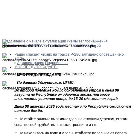
Уведомление о начале актуализации схемы теплоснабжения
Новости
Радио спасает жизни: на трассе Р-280 запущено оповещение о
БПЛА
в
Администрация
Подробнее ...
МЧС ПРЕДУПРЕЖДАЕТ!!!
МЧС ПРЕДУПРЕЖДАЕТ!!!
По данным Удмуртского ЦГМС:
Во второй половине ночи,с сохранением утром и днем 08
августа по Республике ожидаются грозы, при грозе
шквалистое усиление ветра до 15-20 м/с, местами град.
Днем 08 августа 2026 года местами по Республике ожидаются
сильные дожди.
⚠️ Не стойте рядом с высоким отдельно стоящим деревом, стогом
сена, печной трубой, высотным строением и т.п.
⚠️ Не находитесь на воде и у воды, отойдите подальше от берега.