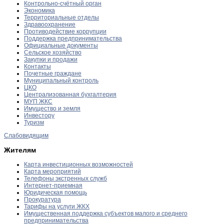
Контрольно-счётный орган
Экономика
Территориальные отделы
Здравоохранение
Противодействие коррупции
Поддержка предпринимательства
Официальные документы
Сельское хозяйство
Закупки и продажи
Контакты
Почетные граждане
Муниципальный контроль
ЦКО
Централизованная бухгалтерия
МУП ЖКС
Имущество и земля
Инвестору
Туризм
Слабовидящим
Жителям
Карта инвестиционных возможностей
Карта мероприятий
Телефоны экстренных служб
Интернет-приемная
Юридическая помощь
Прокуратура
Тарифы на услуги ЖКХ
Имущественная поддержка субъектов малого и среднего
предпринимательства