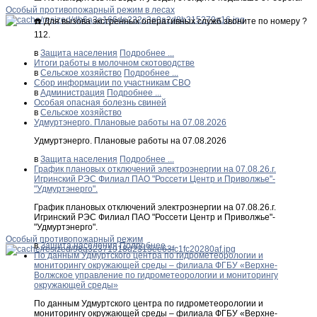
Особый противопожарный режим в лесах
☎️ Для вызова экстренных оперативных служб звоните по номеру ?
112.
в
Защита населения
Подробнее ...
Итоги работы в молочном скотоводстве
в
Сельское хозяйство
Подробнее ...
Сбор информации по участникам СВО
в
Администрация
Подробнее ...
Особая опасная болезнь свиней
в
Сельское хозяйство
Удмуртэнерго. Плановые работы на 07.08.2026
Удмуртэнерго. Плановые работы на 07.08.2026
в
Защита населения
Подробнее ...
График плановых отключений электроэнергии на 07.08.26.г.
Игринский РЭС Филиал ПАО "Россети Центр и Приволжье"-
"Удмуртэнерго".
График плановых отключений электроэнергии на 07.08.26.г.
Игринский РЭС Филиал ПАО "Россети Центр и Приволжье"-
"Удмуртэнерго".
Особый противопожарный режим
в
Защита населения
Подробнее ...
По данным Удмуртского центра по гидрометеорологии и
мониторингу окружающей среды – филиала ФГБУ «Верхне-
Волжское управление по гидрометеорологии и мониторингу
окружающей среды»
По данным Удмуртского центра по гидрометеорологии и
мониторингу окружающей среды – филиала ФГБУ «Верхне-