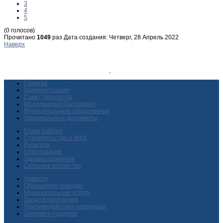
3
4
5
(0 голосов)
Прочитано
1049
раз
Дата создания: Четверг, 28 Апрель 2022
Наверх
Главная
Администрация
Совет депутатов
Молодежный Парламент
Муниципальные образования
Официальные документы
Глава района
Строительство и ЖКХ
Культура
Образование
Здравоохранение
Сельское хозяйство
Новости
Обращения граждан
Муниципальные услуги
Защита населения
Противодействие коррупции
Закупки и продажи