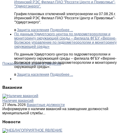
Игринский РЭС Филиал ПАО "Россети Центр и Приволжье"-
"Удмуртэнерго".
График плановых отключений электроэнергии на 07.08.26.г.
Игринский РЭС Филиал ПАО "Россети Центр и Приволжье"-
"Удмуртэнерго".
в
Защита населения
Подробнее ...
По данным Удмуртского центра по гидрометеорологии и
мониторингу окружающей среды – филиала ФГБУ «Верхне-
Волжское управление по гидрометеорологии и мониторингу
окружающей среды»
По данным Удмуртского центра по гидрометеорологии и
мониторингу окружающей среды – филиала ФГБУ «Верхне-
Волжское управление по гидрометеорологии и мониторингу
Пожароопасный сезон в Удмуртии
окружающей среды».
в
Защита населения
Подробнее ...
Вакансии
Наличие вакансий
27 Июль 2026
Вакантные должности
Информируем о наличии вакансий на замещение должностей
муниципальной службы...
Новости