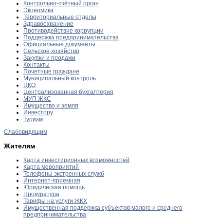
Контрольно-счётный орган
Экономика
Территориальные отделы
Здравоохранение
Противодействие коррупции
Поддержка предпринимательства
Официальные документы
Сельское хозяйство
Закупки и продажи
Контакты
Почетные граждане
Муниципальный контроль
ЦКО
Централизованная бухгалтерия
МУП ЖКС
Имущество и земля
Инвестору
Туризм
Слабовидящим
Жителям
Карта инвестиционных возможностей
Карта мероприятий
Телефоны экстренных служб
Интернет-приемная
Юридическая помощь
Прокуратура
Тарифы на услуги ЖКХ
Имущественная поддержка субъектов малого и среднего
предпринимательства