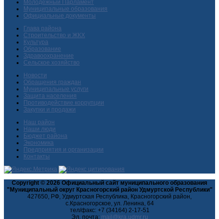
Молодежный Парламент
Муниципальные образования
Официальные документы
Глава района
Строительство и ЖКХ
Культура
Образование
Здравоохранение
Сельское хозяйство
Новости
Обращения граждан
Муниципальные услуги
Защита населения
Противодействие коррупции
Закупки и продажи
Наш район
Наши люди
Бюджет района
Экономика
Предприятия и организации
Контакты
Copyright © 2026 Официальный сайт муниципального образования
"Муниципальный округ Красногорский район Удмуртской Республики"
427650, РФ, Удмуртская Республика, Красногорский район,
с.Красногорское, ул. Ленина, 64
тел/факс: +7 (34164) 2-17-51
Эл. почта: