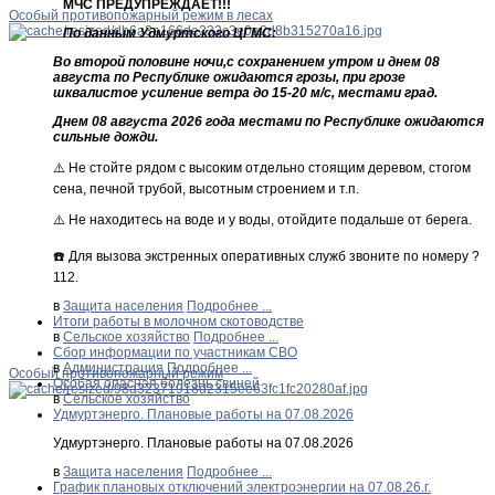
МЧС ПРЕДУПРЕЖДАЕТ!!!
Особый противопожарный режим в лесах
По данным Удмуртского ЦГМС:
Во второй половине ночи,с сохранением утром и днем 08
августа по Республике ожидаются грозы, при грозе
шквалистое усиление ветра до 15-20 м/с, местами град.
Днем 08 августа 2026 года местами по Республике ожидаются
сильные дожди.
⚠️ Не стойте рядом с высоким отдельно стоящим деревом, стогом
сена, печной трубой, высотным строением и т.п.
⚠️ Не находитесь на воде и у воды, отойдите подальше от берега.
☎️ Для вызова экстренных оперативных служб звоните по номеру ?
112.
в
Защита населения
Подробнее ...
Итоги работы в молочном скотоводстве
в
Сельское хозяйство
Подробнее ...
Сбор информации по участникам СВО
в
Администрация
Подробнее ...
Особый противопожарный режим
Особая опасная болезнь свиней
в
Сельское хозяйство
Удмуртэнерго. Плановые работы на 07.08.2026
Удмуртэнерго. Плановые работы на 07.08.2026
в
Защита населения
Подробнее ...
График плановых отключений электроэнергии на 07.08.26.г.