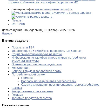
торговых объектов, летних каф на территории МО
размер шрифта
уменьшить размер шрифта
увеличить размер шрифта
Печать
Эл. почта
Дата создания: Понедельник, 31 Октябрь 2022 10:26
Наверх
В этом разделе:
Показатели ТЭР
Уведомление об обработке персональных данных
Социально-экономическое развитие
Информация по тарифам и нормативам потребления
коммунальных услуг
Оценка регулирующего воздействия
Конкуренция
Вопросы труда и заработной платы
Потребительский рынок
Ярмарка
Вопросы по защите прав потребителей
Схема размещения нестационарных торговых объектов
СОНКО
Контрольно-кассовая техника
Реклама
Торговые представительства
Важные ссылки