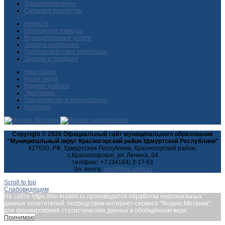
Здравоохранение
Сельское хозяйство
Новости
Обращения граждан
Муниципальные услуги
Защита населения
Противодействие коррупции
Закупки и продажи
Наш район
Наши люди
Бюджет района
Экономика
Предприятия и организации
Контакты
Copyright © 2026 Официальный сайт муниципального образования
"Муниципальный округ Красногорский район Удмуртской Республики"
427650, РФ, Удмуртская Республика, Красногорский район,
с.Красногорское, ул. Ленина, 64
тел/факс: +7 (34164) 2-17-51
Эл. почта:
Scroll to top
Слабовидящим
На сайте https://mo-krasno.ru производится обработка персональных
данных посетителей, посредством интернет-сервиса "Яндекс.Метрика",
для формирования статистических данных в обобщённом виде.
Принимаю