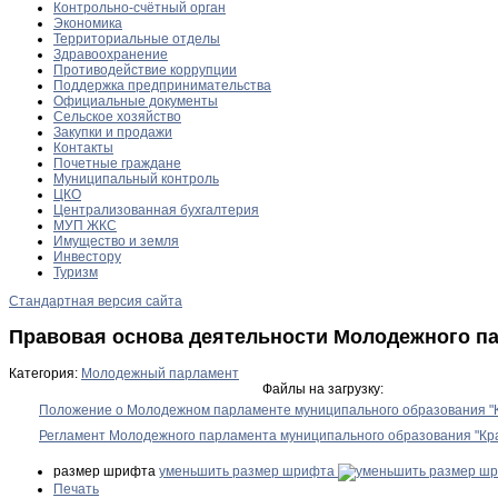
Контрольно-счётный орган
Экономика
Территориальные отделы
Здравоохранение
Противодействие коррупции
Поддержка предпринимательства
Официальные документы
Сельское хозяйство
Закупки и продажи
Контакты
Почетные граждане
Муниципальный контроль
ЦКО
Централизованная бухгалтерия
МУП ЖКС
Имущество и земля
Инвестору
Туризм
Стандартная версия сайта
Правовая основа деятельности Молодежного п
Категория:
Молодежный парламент
Файлы на загрузку:
Положение о Молодежном парламенте муниципального образования "К
Регламент Молодежного парламента муниципального образования "Кра
размер шрифта
уменьшить размер шрифта
Печать