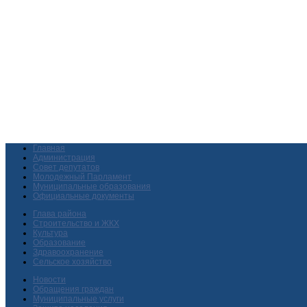
Главная
Администрация
Совет депутатов
Молодежный Парламент
Муниципальные образования
Официальные документы
Глава района
Строительство и ЖКХ
Культура
Образование
Здравоохранение
Сельское хозяйство
Новости
Обращения граждан
Муниципальные услуги