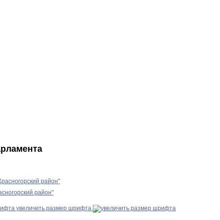
арламента
расногорский район"
сногорский район"
увеличить размер шрифта