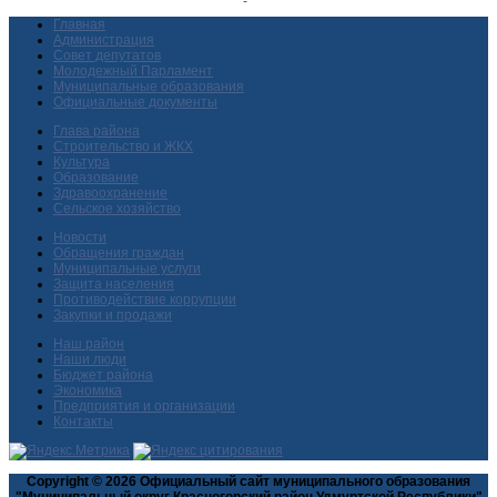
Главная
Администрация
Совет депутатов
Молодежный Парламент
Муниципальные образования
Официальные документы
Глава района
Строительство и ЖКХ
Культура
Образование
Здравоохранение
Сельское хозяйство
Новости
Обращения граждан
Муниципальные услуги
Защита населения
Противодействие коррупции
Закупки и продажи
Наш район
Наши люди
Бюджет района
Экономика
Предприятия и организации
Контакты
Copyright © 2026 Официальный сайт муниципального образования
"Муниципальный округ Красногорский район Удмуртской Республики"