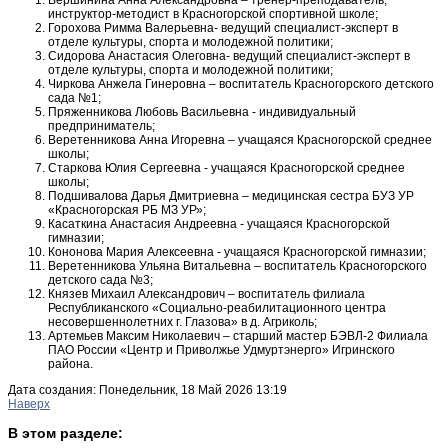
инструктор-методист в Красногорской спортивной школе;
Горохова Римма Валерьевна- ведущий специалист-эксперт в
отделе культуры, спорта и молодежной политики;
Сидорова Анастасия Олеговна- ведущий специалист-эксперт в
отделе культуры, спорта и молодежной политики;
Чиркова Анжела Гинеровна – воспитатель Красногорского детского
сада №1;
Пряженникова Любовь Васильевна - индивидуальный
предприниматель;
Веретенникова Анна Игоревна – учащаяся Красногорской среднее
школы;
Старкова Юлия Сергеевна - учащаяся Красногорской среднее
школы;
Подшивалова Дарья Дмитриевна – медицинская сестра БУЗ УР
«Красногорская РБ МЗ УР»;
Касаткина Анастасия Андреевна - учащаяся Красногорской
гимназии;
Кононова Мария Алексеевна - учащаяся Красногорской гимназии;
Веретенникова Ульяна Витальевна – воспитатель Красногорского
детского сада №3;
Князев Михаил Александрович – воспитатель филиала
Республиканского «Социально-реабилитационного центра
несовершеннолетних г. Глазова» в д. Агриколь;
Артемьев Максим Николаевич – старший мастер БЭВЛ-2 Филиала
ПАО России «Центр и Приволжье Удмуртэнерго» Игринского
района.
Дата создания: Понедельник, 18 Май 2026 13:19
Наверх
В этом разделе: