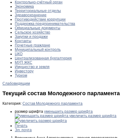
Контрольно-счётный орган
Экономика
Территориальные отделы
Здравоохранение
Противодействие коррупции
Поддержка предпринимательства
Официальные документы
Сельское хозяйство
Закупки и продажи
Контакты
Почетные граждане
Муниципальный контроль
ЦКО
Централизованная бухгалтерия
МУП ЖКС
Имущество и земля
Инвестору
Туризм
Слабовидящим
Текущий состав Молодежного парламента
Категория:
Состав Молодежного парламента
размер шрифта
уменьшить размер шрифта
увеличить размер шрифта
Печать
Эл. почта
Вершинина Анна Александровна – тренер-преподаватель,