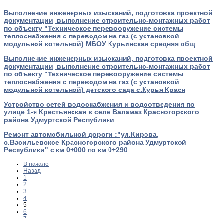
Выполнение инженерных изысканий, подготовка проектной
документации, выполнение строительно-монтажных работ
по объекту "Техническое перевооружение системы
теплоснабжения с переводом на газ (с установкой
модульной котельной) МБОУ Курьинская средняя общ
Выполнение инженерных изысканий, подготовка проектной
документации, выполнение строительно-монтажных работ
по объекту "Техническое перевооружение системы
теплоснабжения с переводом на газ (с установкой
модульной котельной) детского сада с.Курья Красн
Устройство сетей водоснабжения и водоотведения по
улице 1-я Крестьянская в селе Валамаз Красногорского
района Удмуртской Республики
Ремонт автомобильной дороги :"ул.Кирова,
с.Васильевское Красногорского района Удмуртской
Республики" с км 0+000 по км 0+290
В начало
Назад
1
2
3
4
5
6