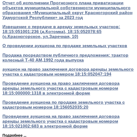
Отчет об исполнении Прогнозного плана приватизации
объектов муниципальной собственности муниципального
образования «Муниципальный округ Красногорский район
Удмуртской Республики» за 2023 год
Извещение о передаче в аренду земельных участков:
18:15:051001:236 (д.Котомка), 18:15:052078:65
(с.Красногорское, ул.Заречная, 10)
О проведении аукциона по продаже земельных участков
Продажа посредством публичного предложения: трактор
колесный Т-40 АМ,1992 года выпуска
аукцион на право заключения договора аренды земельного
участка с кадастровым номером 18:15:052047:194
Проведение аукциона на право заключения договора
аренды земельного участка с кадастровым номером
18:15:000000:1318 в электронной форме
Проведение аукциона по продаже земельного участка с
кадастровым номером 18:156052035:20
Проведение аукциона на право заключения договора
аренды земельного участка с кадастровым номером
18:15:021002:683 в электронной форме
Подробнее ...