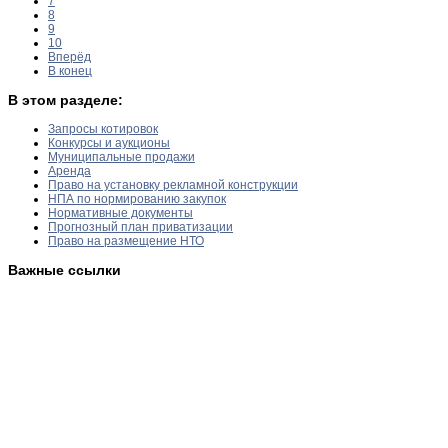
7
8
9
10
Вперёд
В конец
В этом разделе:
Запросы котировок
Конкурсы и аукционы
Муниципальные продажи
Аренда
Право на установку рекламной конструкции
НПА по нормированию закупок
Нормативные документы
Прогнозный план приватизации
Право на размещение НТО
Важные ссылки