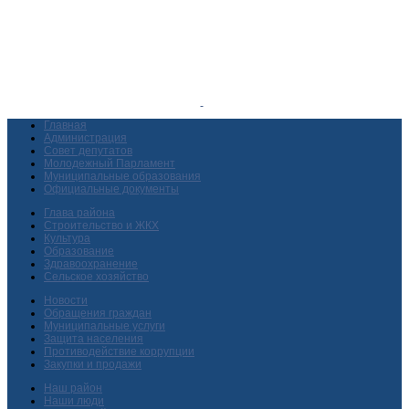
Главная
Администрация
Совет депутатов
Молодежный Парламент
Муниципальные образования
Официальные документы
Глава района
Строительство и ЖКХ
Культура
Образование
Здравоохранение
Сельское хозяйство
Новости
Обращения граждан
Муниципальные услуги
Защита населения
Противодействие коррупции
Закупки и продажи
Наш район
Наши люди