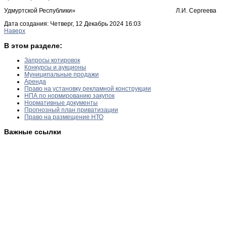
Удмуртской Республики» Л.И. Сергеева
Дата создания: Четверг, 12 Декабрь 2024 16:03
Наверх
В этом разделе:
Запросы котировок
Конкурсы и аукционы
Муниципальные продажи
Аренда
Право на установку рекламной конструкции
НПА по нормированию закупок
Нормативные документы
Прогнозный план приватизации
Право на размещение НТО
Важные ссылки