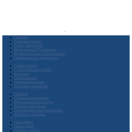
Главная
Администрация
Совет депутатов
Молодежный Парламент
Муниципальные образования
Официальные документы
Глава района
Строительство и ЖКХ
Культура
Образование
Здравоохранение
Сельское хозяйство
Новости
Обращения граждан
Муниципальные услуги
Защита населения
Противодействие коррупции
Закупки и продажи
Наш район
Наши люди
Бюджет района