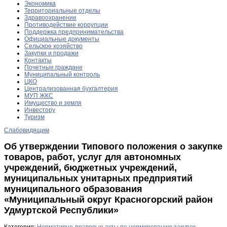
Экономика
Территориальные отделы
Здравоохранение
Противодействие коррупции
Поддержка предпринимательства
Официальные документы
Сельское хозяйство
Закупки и продажи
Контакты
Почетные граждане
Муниципальный контроль
ЦКО
Централизованная бухгалтерия
МУП ЖКС
Имущество и земля
Инвестору
Туризм
Слабовидящим
Об утверждении Типового положения о закупке
товаров, работ, услуг для автономных
учреждений, бюджетных учреждений,
муниципальных унитарных предприятий
муниципального образования
«Муниципальный округ Красногорский район
Удмуртской Республики»
Категория:
Нормативно-правовые акты по нормированию закупок