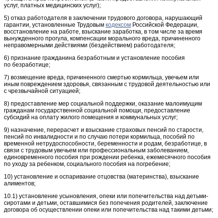
услуг, платных медицинских услуг);
5) отказ работодателя в заключении трудового договора, нарушающий
гарантии, установленные Трудовым
кодексом
Российской Федерации,
восстановление на работе, взыскание заработка, в том числе за время
вынужденного прогула, компенсации морального вреда, причиненного
неправомерными действиями (бездействием) работодателя;
6) признание гражданина безработным и установление пособия
по безработице;
7) возмещение вреда, причиненного смертью кормильца, увечьем или
иным повреждением здоровья, связанным с трудовой деятельностью или
с чрезвычайной ситуацией;
8) предоставление мер социальной поддержки, оказание малоимущим
гражданам государственной социальной помощи, предоставление
субсидий на оплату жилого помещения и коммунальных услуг;
9) назначение, перерасчет и взыскание страховых пенсий по старости,
пенсий по инвалидности и по случаю потери кормильца, пособий по
временной нетрудоспособности, беременности и родам, безработице, в
связи с трудовым увечьем или профессиональным заболеванием,
единовременного пособия при рождении ребенка, ежемесячного пособия
по уходу за ребенком, социального пособия на погребение;
10) установление и оспаривание отцовства (материнства), взыскание
алиментов;
10.1) установление усыновления, опеки или попечительства над детьми-
сиротами и детьми, оставшимися без попечения родителей, заключение
договора об осуществлении опеки или попечительства над такими детьми;