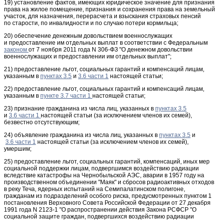
19) установление фактов, имеющих юридическое значение для признания
права на жилое помещение, признания и сохранения права на земельный
участок, для назначения, перерасчета и взыскания страховых пенсий
по старости, по инвалидности и по случаю потери кормильца;
20) обеспечение денежным довольствием военнослужащих
и предоставление им отдельных выплат в соответствии с Федеральным
законом
от 7 ноября 2011 года N 306-ФЗ "О денежном довольствии
военнослужащих и предоставлении им отдельных выплат";
21) предоставление льгот, социальных гарантий и компенсаций лицам,
указанным в
пунктах 3.5
и
3.6 части 1
настоящей статьи;
22) предоставление льгот, социальных гарантий и компенсаций лицам,
указанным в
пункте 3.7 части 1
настоящей статьи;
23) признание гражданина из числа лиц, указанных в
пунктах 3.5
и
3.6 части 1
настоящей статьи (за исключением членов их семей),
безвестно отсутствующим;
24) объявление гражданина из числа лиц, указанных в
пунктах 3.5
и
3.6 части 1
настоящей статьи (за исключением членов их семей),
умершим;
25) предоставление льгот, социальных гарантий, компенсаций, иных мер
социальной поддержки лицам, подвергшимся воздействию радиации
вследствие катастрофы на Чернобыльской АЭС, аварии в 1957 году на
производственном объединении "Маяк" и сбросов радиоактивных отходов
в реку Теча, ядерных испытаний на Семипалатинском полигоне,
гражданам из подразделений особого риска, предусмотренных пунктом 1
постановления Верховного Совета Российской Федерации от 27 декабря
1991 года N 2123-1 "О распространении действия Закона РСФСР "О
социальной защите граждан, подвергшихся воздействию радиации