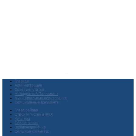
Главная
Администрация
Совет депутатов
Молодежный Парламент
Муниципальные образования
Официальные документы
Глава района
Строительство и ЖКХ
Культура
Образование
Здравоохранение
Сельское хозяйство