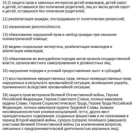
10.2) защита прав и законных интересов детей-инвалидов, детей-сирот
и детей, оставшихся без попечения родителей, лиц из числа детей-сирот
и детей, оставшихся без попечения родителей;
11) реабилитация граждан, пострадавших от политических репрессий;
12) ограничение дееспособности;
13) обжалование нарушений прав и свобод граждан при оказании
психиатрической помощи;
14) медико-социальная экспертиза, реабилитация инвалидов и
абилитация инвалидов;
15) обжалование во внесудебном порядке актов органов государственной
власти, органов местного самоуправления и должностных лиц;
16) нарушение порядка и условий предоставления льгот и субсидий;
17) восстановление имущественных прав, личных неимущественных прав,
нарушенных в результате чрезвычайной ситуации, возмещение ущерба,
причиненного вследствие чрезвычайной ситуации;
18) защита прав ветеранов Великой Отечественной войны, Героев
Российской Федерации, Героев Советского Союза, полных кавалеров
ордена Славы, Героев Социалистического Труда, Героев Труда Российской
Федерации, полных кавалеров ордена Трудовой Славы, бывших
несовершеннолетних узников концлагерей, гетто, других мест
принудительного содержания, созданных фашистами и их союзниками в
период Второй мировой войны, супруга (супруги) погибшего (умершего)
участника Великой Отечественной войны (за исключением вопросов,
связанных с предпринимательской деятельностью указанных лиц);