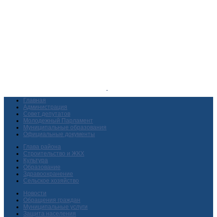
Главная
Администрация
Совет депутатов
Молодежный Парламент
Муниципальные образования
Официальные документы
Глава района
Строительство и ЖКХ
Культура
Образование
Здравоохранение
Сельское хозяйство
Новости
Обращения граждан
Муниципальные услуги
Защита населения