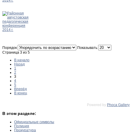
Порядок
Показывать
Страница 3 из 5
В начало
Назад
1
2
3
4
5
Вперёд
В конец
Powered by
Phoca Gallery
В этом разделе:
Официальные символы
Полиция
Прокуратура