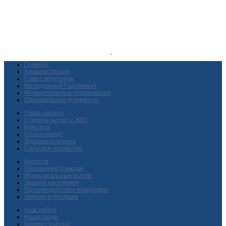
Главная
Администрация
Совет депутатов
Молодежный Парламент
Муниципальные образования
Официальные документы
Глава района
Строительство и ЖКХ
Культура
Образование
Здравоохранение
Сельское хозяйство
Новости
Обращения граждан
Муниципальные услуги
Защита населения
Противодействие коррупции
Закупки и продажи
Наш район
Наши люди
Бюджет района