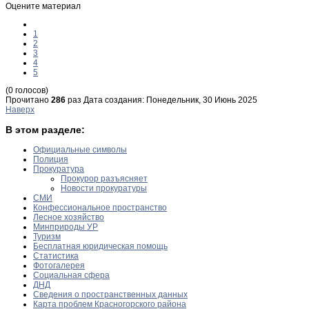
Оцените материал
1
2
3
4
5
(0 голосов)
Прочитано
286
раз
Дата создания: Понедельник, 30 Июнь 2025
Наверх
В этом разделе:
Официальные символы
Полиция
Прокуратура
Прокурор разъясняет
Новости прокуратуры
СМИ
Конфессиональное пространство
Лесное хозяйство
Минприроды УР
Туризм
Бесплатная юридическая помощь
Статистика
Фотогалерея
Социальная сфера
ДНД
Сведения о пространственных данных
Карта проблем Красногорского района