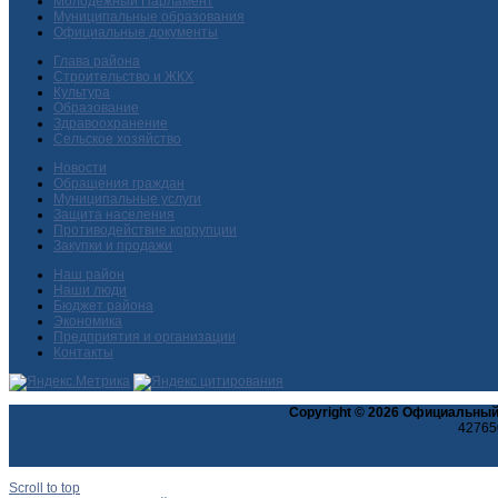
Молодежный Парламент
Муниципальные образования
Официальные документы
Глава района
Строительство и ЖКХ
Культура
Образование
Здравоохранение
Сельское хозяйство
Новости
Обращения граждан
Муниципальные услуги
Защита населения
Противодействие коррупции
Закупки и продажи
Наш район
Наши люди
Бюджет района
Экономика
Предприятия и организации
Контакты
Copyright © 2026 Официальный
427650
Scroll to top