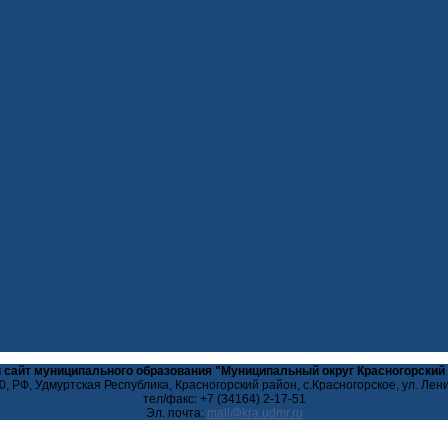
 сайт муниципального образования "Муниципальный округ Красногорский
, РФ, Удмуртская Республика, Красногорский район, с.Красногорское, ул. Лен
тел/факс: +7 (34164) 2-17-51
Эл. почта: