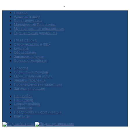
Главная
Администрация
Совет депутатов
Молодежный Парламент
Муниципальные образования
Официальные документы
Глава района
Строительство и ЖКХ
Культура
Образование
Здравоохранение
Сельское хозяйство
Новости
Обращения граждан
Муниципальные услуги
Защита населения
Противодействие коррупции
Закупки и продажи
Наш район
Наши люди
Бюджет района
Экономика
Предприятия и организации
Контакты