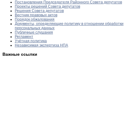
Постановления Председателя Районного Совета депутатов
Проекты решений Совета депутатов
Решения Совета депутатов
Вестник правовых актов
Порядок обжалования
Документы, определяющие политику в отношении обработки
персональных данных
Публичные слушания
Регламент
Учётная политика
Независимая экспертиза НПА
Важные ссылки