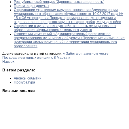
Республиканский конкурс "Здоровье-высшая ценность"
Прием ведет депутат
О признании утратившим силу постановления Администрации
муниципального образования «Курьинское» от 10.02.2017 года №
15 « Об утверждении Порядка формирования, утверждения и
ведения планов-графиков закупок товаров, работ, услуг для обес
О принятии в муниципальную собственность муниципального
образования «Курьинское» земельного участка
О внесении изменений в Административный регламент по
предоставлению муниципальной услуги «Присвоение и изменение
нумерации жилых помещений на территории муниципального
образования»
Другие материалы в этой категории:
« Забота о памятном месте
Поздравляем милых женщин с 8 Марта »
Наверх
В этом разделе:
Анонсы событий
Прокуратура
Важные ссылки