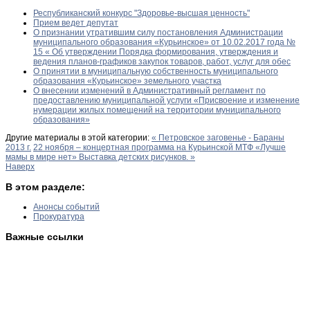
Республиканский конкурс "Здоровье-высшая ценность"
Прием ведет депутат
О признании утратившим силу постановления Администрации
муниципального образования «Курьинское» от 10.02.2017 года №
15 « Об утверждении Порядка формирования, утверждения и
ведения планов-графиков закупок товаров, работ, услуг для обес
О принятии в муниципальную собственность муниципального
образования «Курьинское» земельного участка
О внесении изменений в Административный регламент по
предоставлению муниципальной услуги «Присвоение и изменение
нумерации жилых помещений на территории муниципального
образования»
Другие материалы в этой категории:
« Петровское заговенье - Бараны
2013 г.
22 ноября – концертная программа на Курьинской МТФ «Лучше
мамы в мире нет» Выставка детских рисунков. »
Наверх
В этом разделе:
Анонсы событий
Прокуратура
Важные ссылки