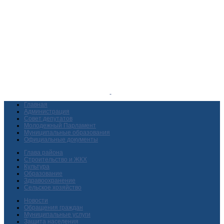
Главная
Администрация
Совет депутатов
Молодежный Парламент
Муниципальные образования
Официальные документы
Глава района
Строительство и ЖКХ
Культура
Образование
Здравоохранение
Сельское хозяйство
Новости
Обращения граждан
Муниципальные услуги
Защита населения