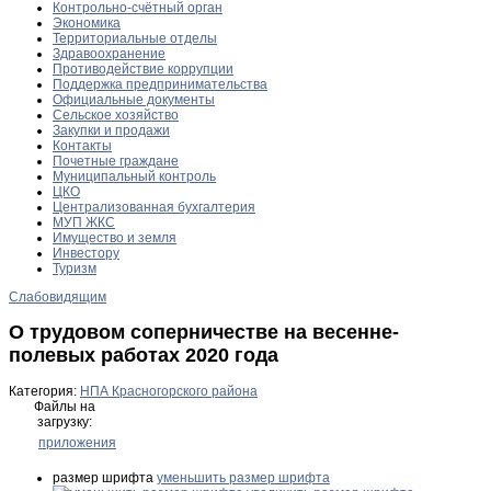
Контрольно-счётный орган
Экономика
Территориальные отделы
Здравоохранение
Противодействие коррупции
Поддержка предпринимательства
Официальные документы
Сельское хозяйство
Закупки и продажи
Контакты
Почетные граждане
Муниципальный контроль
ЦКО
Централизованная бухгалтерия
МУП ЖКС
Имущество и земля
Инвестору
Туризм
Слабовидящим
О трудовом соперничестве на весенне-
полевых работах 2020 года
Категория:
НПА Красногорского района
Файлы на
загрузку:
приложения
размер шрифта
уменьшить размер шрифта