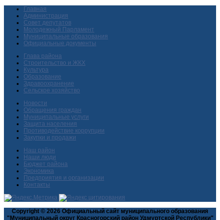
Главная
Администрация
Совет депутатов
Молодежный Парламент
Муниципальные образования
Официальные документы
Глава района
Строительство и ЖКХ
Культура
Образование
Здравоохранение
Сельское хозяйство
Новости
Обращения граждан
Муниципальные услуги
Защита населения
Противодействие коррупции
Закупки и продажи
Наш район
Наши люди
Бюджет района
Экономика
Предприятия и организации
Контакты
Copyright © 2026 Официальный сайт муниципального образования
"Муниципальный округ Красногорский район Удмуртской Республики"