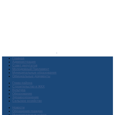
Главная
Администрация
Совет депутатов
Молодежный Парламент
Муниципальные образования
Официальные документы
Глава района
Строительство и ЖКХ
Культура
Образование
Здравоохранение
Сельское хозяйство
Новости
Обращения граждан
Муниципальные услуги