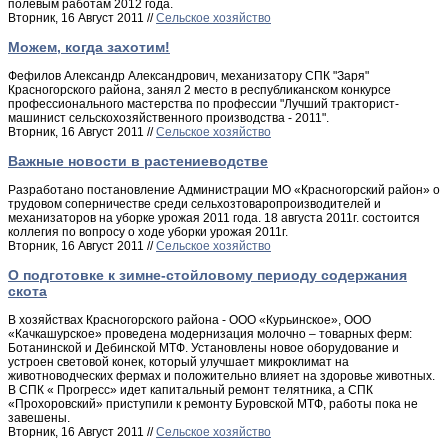
полевым работам 2012 года.
Вторник, 16 Август 2011 //
Сельское хозяйство
Можем, когда захотим!
Фефилов Александр Александрович, механизатору СПК "Заря"
Красногорского района, занял 2 место в республиканском конкурсе
профессионального мастерства по профессии "Лучший тракторист-
машинист сельскохозяйственного производства - 2011".
Вторник, 16 Август 2011 //
Сельское хозяйство
Важные новости в растениеводстве
Разработано постановление Администрации МО «Красногорский район» о
трудовом соперничестве среди сельхозтоваропроизводителей и
механизаторов на уборке урожая 2011 года. 18 августа 2011г. состоится
коллегия по вопросу о ходе уборки урожая 2011г.
Вторник, 16 Август 2011 //
Сельское хозяйство
О подготовке к зимне-стойловому периоду содержания
скота
В хозяйствах Красногорского района - ООО «Курьинское», ООО
«Качкашурское» проведена модернизация молочно – товарных ферм:
Ботанинской и Дебинской МТФ. Установлены новое оборудование и
устроен световой конек, который улучшает микроклимат на
животноводческих фермах и положительно влияет на здоровье животных.
В СПК « Прогресс» идет капитальный ремонт телятника, а СПК
«Прохоровский» приступили к ремонту Буровской МТФ, работы пока не
завешены.
Вторник, 16 Август 2011 //
Сельское хозяйство