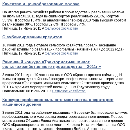
Качество и ценообразование молока
По итогам работы хозяйств района в производстве и реализации молока
за июль месяц 2011 года высшим сортом реализовано 29,3%, I сортом
55,3% , II сортом 15,4%, за аналогичный период 2010 года высшим сортом
реализовано 39%, I сортом 52,6% , II сортом 8,4%.
Пятница, 17 Июнь 2011 //
Сельское хозяйство
О субсидировании кредитов
16 июня 2011 года в отделе сельского хозяйства провели заседание
рабочей группы по реализации программы «Развитие АПК до 2012 года».
Пятница, 17 Июнь 2011 //
Сельское хозяйство
Районный конкурс «Тракторист-машинист
сельскохозяйственного производства – 2011г.»
3 июня 2011 года с 10 часов, на поле ООО «Красногорское» (вблизи д. Н-
Кычино) проведен районный конкурс профессионального мастерства по
профессии «Тракторист-машинист сельскохозяйственного производства –
2011г.» в рамках мероприятий посвященных Году человеку труда.
Понедельник, 06 Июнь 2011 //
Сельское хозяйство
Конкурс профессионального мастерства операторов
машинного доения
3 июня 2011года на районном празднике « Березка» был проведен конкурс
профессионального мастерства операторов машинного доения. Первое
место заняла Обухова Елена Анатольевна оператор машинного доения
ООО «Красногорское», второе место - Князева Наталия Николаевна ООО
«Качкашурское», третье место - Федорова Любовь Алексеевна