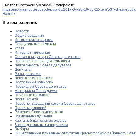
Смотреть встроенную онлайн галерею в:
https://mo-krasno.ru/sovet-deputatov/2017-04-28-10-55-22/item/537-chezhego
Наверх
В этом разделе:
Новости
Общие сведения
Историческая справка
Официальные символы
Устав
Интернет-приемная
Состав и структура Совета депутатов
Правовая основа деятельности
Деятельность Совета депутатов
Депутаты
Реестр наказов
Депутатские фракции
Постоянные комиссии
Президиум Совета депутатов
Материалы Президиума
Почётные граждане
Доска Почёта
Повестки заседаний сессий Совета депутатов
Проекты решений
Решения Совета депутатов
Публичные слушания
Карта избирательных округов
Законодательные инициативы
Выборы
Общественные приемные депутатов Красногорского районного Сове