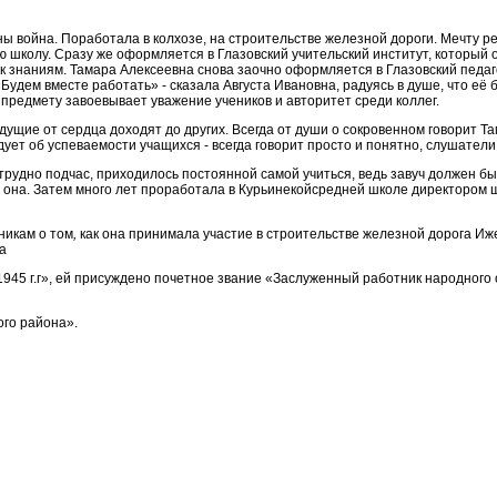
 война. Поработала в колхозе, на строительстве железной дороги. Мечту реш
школу. Сразу же оформляется в Глазовский учительский институт, который о
к знаниям. Тамара Алексеевна снова заочно оформляется в Глазовский педаг
Будем вместе работать» - сказала Августа Ивановна, радуясь в душе, что её 
 предмету завоевывает уважение учеников и авторитет среди коллег.
а, идущие от сердца доходят до других. Всегда от души о сокровенном говорит
ет об успеваемости учащихся - всегда говорит просто и понятно, слушатели 
трудно подчас, приходилось постоянной самой учиться, ведь завуч должен бы
 она. Затем много лет проработала в Курьинекойсредней школе директором ш
никам о том
,
как она принимала участие в строительстве железной дорога Иж
а
945 г.г», ей присуждено почетное звание «Заслуженный работник народног
ого района».