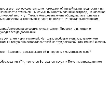
ила все-таки осуществить, не помешали ей ни война, ни трудности и ни
канчивает с отличием. Ни семья, ни многочисленные тетради, ни классное
огический институт. Тамара Алексеевна очень обрадовалась приехав в
бывшая ученица теперь её коллега по работе. Радовалась её успехам,
 Тамара Алексеевна со своими слушателями. Проводит ли лекции о
уходят всегда довольные.
ть учителем и для учителей. Не только любовью учеников, уважением
колы и всегда она оставалась такой же трудолюбивой, отзывчивой и очень
евск - Балезино, рассказывает об интересных моментах из своей
о образования YP», является Ветераном труда и Почетным гражданином