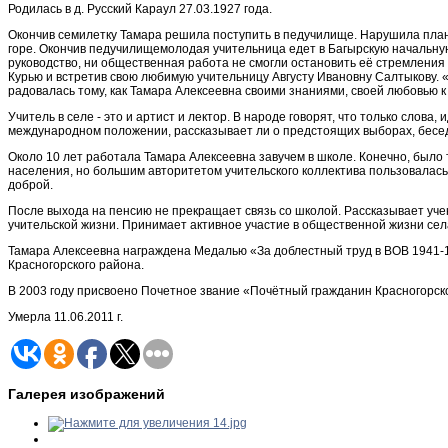
Родилась в д. Русский Караул 27.03.1927 года.
Окончив семилетку Тамара решила поступить в педучилище. Нарушила планы
горе. Окончив педучилищемолодая учительница едет в Багырскую начальную 
руководство, ни общественная работа не смогли остановить её стремления 
Курью и встретив свою любимую учительницу Августу Ивановну Салтыкову. «
радовалась тому, как Тамара Алексеевна своими знаниями, своей любовью к
Учитель в селе - это и артист и лектор. В народе говорят, что только слов
международном положении, рассказывает ли о предстоящих выборах, беседу
Около 10 лет работала Тамара Алексеевна завучем в школе. Конечно, было 
населения, но большим авторитетом учительского коллектива пользовалась
доброй.
После выхода на пенсию не прекращает связь со школой. Рассказывает уче
учительской жизни. Принимает активное участие в общественной жизни сел
Тамара Алексеевна награждена Медалью «За доблестный труд в ВОВ 1941-1
Красногорского района.
В 2003 году присвоено Почетное звание «Почётный гражданин Красногорск
Умерла 11.06.2011 г.
Галерея изображений