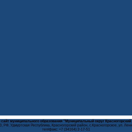
 сайт муниципального образования "Муниципальный округ Красногорский
, РФ, Удмуртская Республика, Красногорский район, с.Красногорское, ул. Лен
тел/факс: +7 (34164) 2-17-51