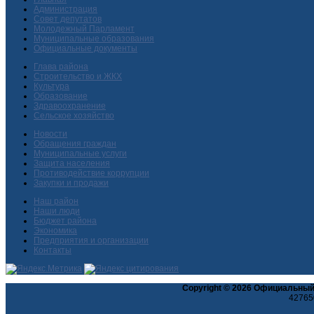
Администрация
Совет депутатов
Молодежный Парламент
Муниципальные образования
Официальные документы
Глава района
Строительство и ЖКХ
Культура
Образование
Здравоохранение
Сельское хозяйство
Новости
Обращения граждан
Муниципальные услуги
Защита населения
Противодействие коррупции
Закупки и продажи
Наш район
Наши люди
Бюджет района
Экономика
Предприятия и организации
Контакты
Copyright © 2026 Официальный
427650