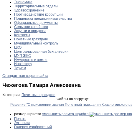
Экономика
Территориальные отделы
Здравоохранение
Противодействие коррупции
Поддержка предпринимательства
Официальные документы
Сельское хозяйство
Закупки и продажи
Контакты
Почетные граждане
Муниципальный контроль
ЦКО
Централизованная бухгалтерия
МУП ЖКС
Имущество и земля
Инвестору
Туризм
Стандартная версия сайта
Чежегова Тамара Алексеевна
Категория:
Почетные граждане
Файлы на загрузку:
Решение "О присвоении звания Почетный гражданин Красногорского р
размер шрифта
уменьшить размер шрифта
Печать
Эл. почта
Галерея изображений