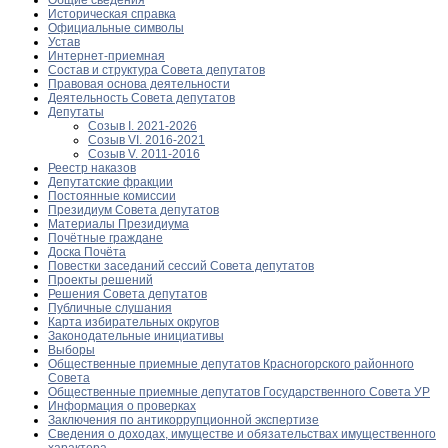
Историческая справка
Официальные символы
Устав
Интернет-приемная
Состав и структура Совета депутатов
Правовая основа деятельности
Деятельность Совета депутатов
Депутаты
Созыв I. 2021-2026
Созыв VI. 2016-2021
Созыв V. 2011-2016
Реестр наказов
Депутатские фракции
Постоянные комиссии
Президиум Совета депутатов
Материалы Президиума
Почётные граждане
Доска Почёта
Повестки заседаний сессий Совета депутатов
Проекты решений
Решения Совета депутатов
Публичные слушания
Карта избирательных округов
Законодательные инициативы
Выборы
Общественные приемные депутатов Красногорского районного
Совета
Общественные приемные депутатов Государственного Совета УР
Информация о проверках
Заключения по антикоррупционной экспертизе
Сведения о доходах, имуществе и обязательствах имущественного
характера