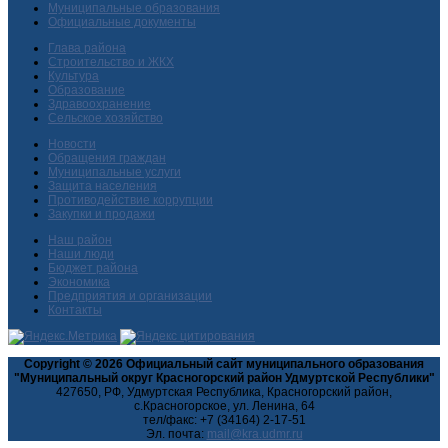
Муниципальные образования
Официальные документы
Глава района
Строительство и ЖКХ
Культура
Образование
Здравоохранение
Сельское хозяйство
Новости
Обращения граждан
Муниципальные услуги
Защита населения
Противодействие коррупции
Закупки и продажи
Наш район
Наши люди
Бюджет района
Экономика
Предприятия и организации
Контакты
Copyright © 2026 Официальный сайт муниципального образования
"Муниципальный округ Красногорский район Удмуртской Республики"
427650, РФ, Удмуртская Республика, Красногорский район,
с.Красногорское, ул. Ленина, 64
тел/факс: +7 (34164) 2-17-51
Эл. почта: