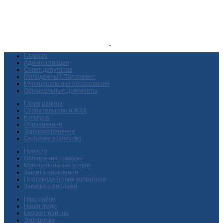
Главная
Администрация
Совет депутатов
Молодежный Парламент
Муниципальные образования
Официальные документы
Глава района
Строительство и ЖКХ
Культура
Образование
Здравоохранение
Сельское хозяйство
Новости
Обращения граждан
Муниципальные услуги
Защита населения
Противодействие коррупции
Закупки и продажи
Наш район
Наши люди
Бюджет района
Экономика