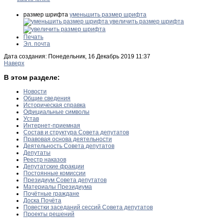
размер шрифта
уменьшить размер шрифта
увеличить размер шрифта
Печать
Эл. почта
Дата создания: Понедельник, 16 Декабрь 2019 11:37
Наверх
В этом разделе:
Новости
Общие сведения
Историческая справка
Официальные символы
Устав
Интернет-приемная
Состав и структура Совета депутатов
Правовая основа деятельности
Деятельность Совета депутатов
Депутаты
Реестр наказов
Депутатские фракции
Постоянные комиссии
Президиум Совета депутатов
Материалы Президиума
Почётные граждане
Доска Почёта
Повестки заседаний сессий Совета депутатов
Проекты решений