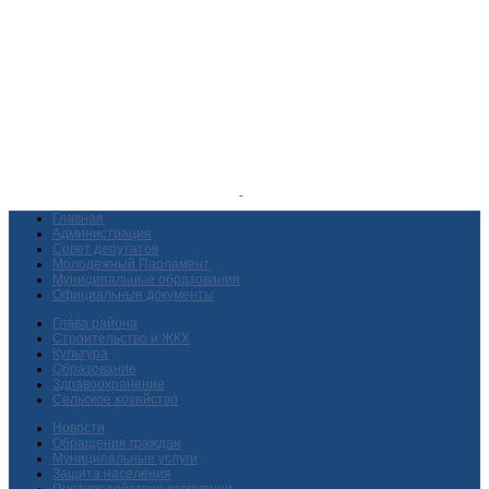
Главная
Администрация
Совет депутатов
Молодежный Парламент
Муниципальные образования
Официальные документы
Глава района
Строительство и ЖКХ
Культура
Образование
Здравоохранение
Сельское хозяйство
Новости
Обращения граждан
Муниципальные услуги
Защита населения