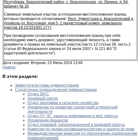
Республика, Красногорский район, с. Красногорское, ул. Ленина, д. 64,
кабинет № 30
.
Смежные земельные участки, в отношении местоположения границ
которых проводится согласование:
Респ. Удмуртская р. Красногорский д.
Агриколь ул. Восточная, дом 5- 2 (кадастровый номер земельного
участка 18:15:021001:177).
При проведении согласования местоположения границ при себе
необходимо иметь документ, удостоверяющий личность, а также
документы о правах на земельный участок (часть 12 статьи 39, часть 2
статьи 40 Федерального закона от 24 июля 2007 г. N 221-ФЗ "О
кадастровой деятельности").
Дата создания: Вторник, 23 Июль 2024 13:46
Наверх
В этом разделе:
Заместители главы Администрации
Структурные подразделения Администрации
Отдел ЗАГС
Архивный сектор
Отдел экономики и сельского хозяйства
Управление по развитию территорий и проектной
деятельности
Отдел ГО, ЧС, защиты информации и моб. работы
Управление финансов
Отдел правовой, организационной и кадровой работы
Комиссия по делам несовершеннолетних и защите их прав
Межведомственная комиссия по обеспечению профилактики
правонарушений