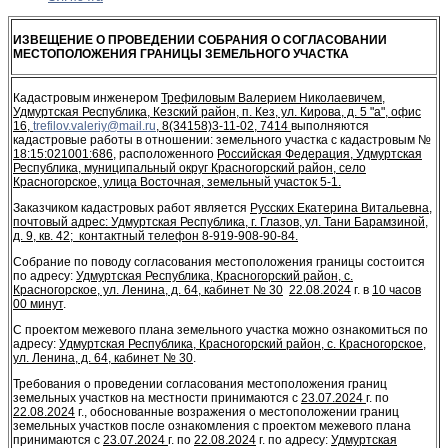
ИЗВЕЩЕНИЕ О ПРОВЕДЕНИИ СОБРАНИЯ О СОГЛАСОВАНИИ
МЕСТОПОЛОЖЕНИЯ ГРАНИЦЫ ЗЕМЕЛЬНОГО УЧАСТКА
Кадастровым инженером
Трефиловым Валерием Николаевичем,
Удмуртская Республика, Кезский район, п. Кез, ул. Кирова, д. 5 "а", офис
16,
trefilov.valeriy@mail.ru
, 8(34158)3-11-02, 7414
выполняются
кадастровые работы в отношении: земельного участка с кадастровым №
18:15:021001:686
, расположенного
Российская Федерация, Удмуртская
Республика, муниципальный округ Красногорский район, село
Красногорское, улица Восточная, земельный участок 5-1.
Заказчиком кадастровых работ является
Русских Екатерина Витальевна,
почтовый адрес: Удмуртская Республика, г. Глазов, ул. Тани Барамзиной,
д. 9, кв. 42; контактный телефон 8-919-908-90-84.
Собрание по поводу согласования местоположения границы состоится
по адресу:
Удмуртская Республика, Красногорский район, с.
Красногорское, ул. Ленина, д. 64, кабинет № 30
22.08.2024
г. в
10 часов
00 минут
.
С проектом межевого плана земельного участка можно ознакомиться по
адресу:
Удмуртская Республика, Красногорский район, с. Красногорское,
ул. Ленина, д. 64, кабинет № 30
.
Требования о проведении согласования местоположения границ
земельных участков на местности принимаются с
23.07.2024
г. по
22.08.2024
г., обоснованные возражения о местоположении границ
земельных участков после ознакомления с проектом межевого плана
принимаются с
23.07.2024
г. по
22.08.2024
г. по адресу:
Удмуртская