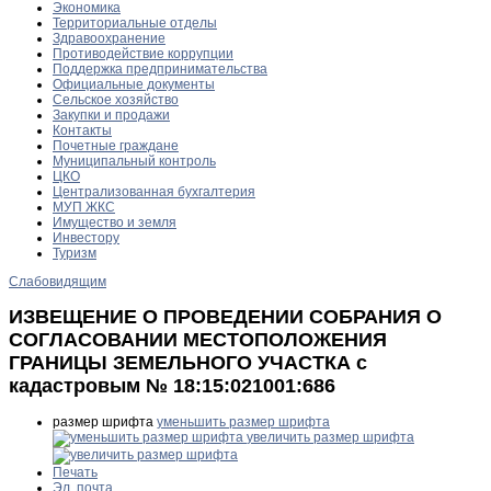
Экономика
Территориальные отделы
Здравоохранение
Противодействие коррупции
Поддержка предпринимательства
Официальные документы
Сельское хозяйство
Закупки и продажи
Контакты
Почетные граждане
Муниципальный контроль
ЦКО
Централизованная бухгалтерия
МУП ЖКС
Имущество и земля
Инвестору
Туризм
Слабовидящим
ИЗВЕЩЕНИЕ О ПРОВЕДЕНИИ СОБРАНИЯ О
СОГЛАСОВАНИИ МЕСТОПОЛОЖЕНИЯ
ГРАНИЦЫ ЗЕМЕЛЬНОГО УЧАСТКА с
кадастровым № 18:15:021001:686
размер шрифта
уменьшить размер шрифта
увеличить размер шрифта
Печать
Эл. почта