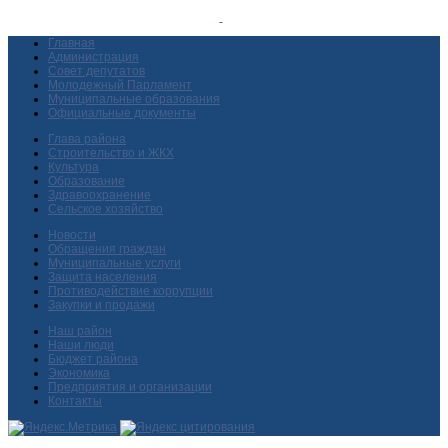
Главная
Администрация
Совет депутатов
Молодежный Парламент
Муниципальные образования
Официальные документы
Глава района
Строительство и ЖКХ
Культура
Образование
Здравоохранение
Сельское хозяйство
Новости
Обращения граждан
Муниципальные услуги
Защита населения
Противодействие коррупции
Закупки и продажи
Наш район
Наши люди
Бюджет района
Экономика
Предприятия и организации
Контакты