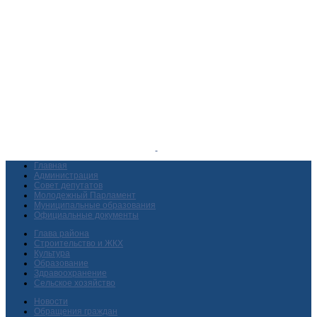
Главная
Администрация
Совет депутатов
Молодежный Парламент
Муниципальные образования
Официальные документы
Глава района
Строительство и ЖКХ
Культура
Образование
Здравоохранение
Сельское хозяйство
Новости
Обращения граждан