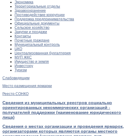
Экономика
Территориальные отделы
Здравоохранение
Противодействие коррупции
Поддержка предпринимательства
Официальные документы
Сельское хозяйство
Закупки и продажи
Контакты
Почетные граждане
Муниципальный контроль
ЦКО
Централизованная бухгалтерия
МУП ЖКС
Имущество и земля
Инвестору
Туризм
Слабовидящим
Место размещения ярмарки
Реестр СОНКО
Сведения из муниципальных реестров социально
ориентированных некоммерческих организаций -
получателей поддержки (наименование юридического
лица)
Сведения о местах организации и проведения ярмарок,
организаторами которых являются органы местного