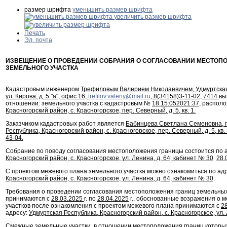
размер шрифта
уменьшить размер шрифта
увеличить размер шрифта
Печать
Эл. почта
ИЗВЕЩЕНИЕ О ПРОВЕДЕНИИ СОБРАНИЯ О СОГЛАСОВАНИИ МЕСТОП
ЗЕМЕЛЬНОГО УЧАСТКА
Кадастровым инженером
Трефиловым Валерием Николаевичем, Удмуртская Р
ул. Кирова, д. 5 "а", офис 16,
trefilov.valeriy@mail.ru
, 8(34158)3-11-02, 7414
вы
отношении: земельного участка с кадастровым №
18:15:052021:37
, распол
Красногорский район, с. Красногорское, пер. Северный, д. 5, кв. 1.
Заказчиком кадастровых работ является
Бабинцева Светлана Семеновна, п
Республика, Красногорский район, с. Красногорское, пер. Северный, д. 5, кв
43-04.
Собрание по поводу согласования местоположения границы состоится по 
Красногорский район, с. Красногорское, ул. Ленина, д. 64, кабинет № 30
28.
С проектом межевого плана земельного участка можно ознакомиться по ад
Красногорский район, с. Красногорское, ул. Ленина, д. 64, кабинет № 30
.
Требования о проведении согласования местоположения границ земельных
принимаются с
28.03.2025
г. по
28.04.2025
г., обоснованные возражения о 
участков после ознакомления с проектом межевого плана принимаются с
2
адресу:
Удмуртская Республика, Красногорский район, с. Красногорское, ул. 
Смежные земельные участки, в отношении местоположения границ которых