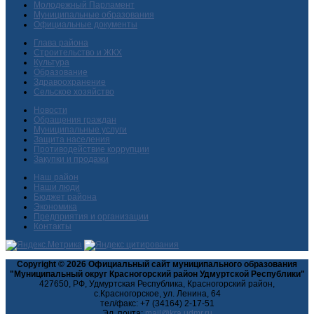
Молодежный Парламент
Муниципальные образования
Официальные документы
Глава района
Строительство и ЖКХ
Культура
Образование
Здравоохранение
Сельское хозяйство
Новости
Обращения граждан
Муниципальные услуги
Защита населения
Противодействие коррупции
Закупки и продажи
Наш район
Наши люди
Бюджет района
Экономика
Предприятия и организации
Контакты
Copyright © 2026 Официальный сайт муниципального образования
"Муниципальный округ Красногорский район Удмуртской Республики"
427650, РФ, Удмуртская Республика, Красногорский район,
с.Красногорское, ул. Ленина, 64
тел/факс: +7 (34164) 2-17-51
Эл. почта: