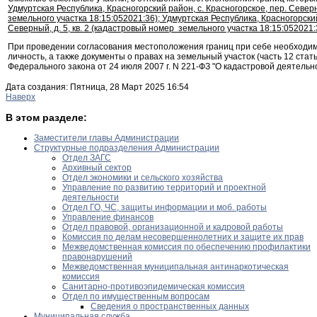
Удмуртская Республика, Красногорский район, с. Красногорское, пер. Север
земельного участка 18:15:052021:36); Удмуртская Республика, Красногорский
Северный, д. 5, кв. 2 (кадастровый номер земельного участка 18:15:052021:
При проведении согласования местоположения границ при себе необходи
личность, а также документы о правах на земельный участок (часть 12 стать
Федерального закона от 24 июля 2007 г. N 221-ФЗ "О кадастровой деятельно
Дата создания: Пятница, 28 Март 2025 16:54
Наверх
В этом разделе:
Заместители главы Администрации
Структурные подразделения Администрации
Отдел ЗАГС
Архивный сектор
Отдел экономики и сельского хозяйства
Управление по развитию территорий и проектной
деятельности
Отдел ГО, ЧС, защиты информации и моб. работы
Управление финансов
Отдел правовой, организационной и кадровой работы
Комиссия по делам несовершеннолетних и защите их прав
Межведомственная комиссия по обеспечению профилактики
правонарушений
Межведомственная муниципальная антинаркотическая
комиссия
Санитарно-противоэпидемическая комиссия
Отдел по имущественным вопросам
Сведения о пространственных данных
Муниципальная служба