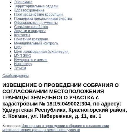
Экономика
Территориальные отделы
Здравоохранение
Противодействие коррупции
Поддержка предпринимательства
Официальные документы
Сельское хозяйство
Закупки и продажи
Контакты
Почетные граждане
Муниципальный контроль
ЦКО
Централизованная бухгалтерия
МУП ЖКС
Имущество и земля
Инвестору
Туризм
Слабовидящим
ИЗВЕЩЕНИЕ О ПРОВЕДЕНИИ СОБРАНИЯ О
СОГЛАСОВАНИИ МЕСТОПОЛОЖЕНИЯ
ГРАНИЦЫ ЗЕМЕЛЬНОГО УЧАСТКА с
кадастровым № 18:15:049002:304, по адресу:
Удмуртская Республика, Красногорский район,
с. Кокман, ул. Набережная, д. 11, кв. 1
Категория:
Извещения о проведении собрания о согласовании
местоположения границы земельного участка