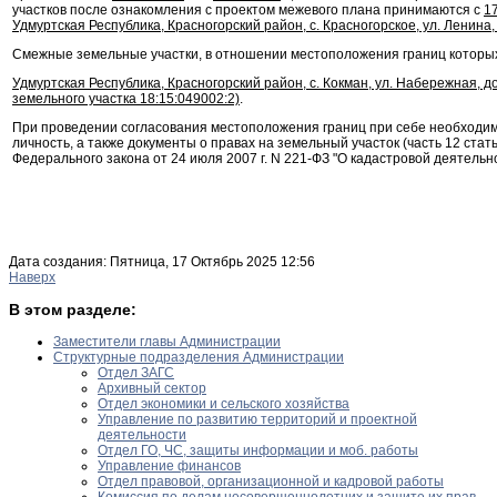
участков после ознакомления с проектом межевого плана принимаются с
1
Удмуртская Республика, Красногорский район, с. Красногорское, ул. Ленина,
Смежные земельные участки, в отношении местоположения границ которых
Удмуртская Республика, Красногорский район, с. Кокман, ул. Набережная, 
земельного участка 18:15:049002:2)
.
При проведении согласования местоположения границ при себе необходи
личность, а также документы о правах на земельный участок (часть 12 стать
Федерального закона от 24 июля 2007 г. N 221-ФЗ "О кадастровой деятельно
Дата создания: Пятница, 17 Октябрь 2025 12:56
Наверх
В этом разделе:
Заместители главы Администрации
Структурные подразделения Администрации
Отдел ЗАГС
Архивный сектор
Отдел экономики и сельского хозяйства
Управление по развитию территорий и проектной
деятельности
Отдел ГО, ЧС, защиты информации и моб. работы
Управление финансов
Отдел правовой, организационной и кадровой работы
Комиссия по делам несовершеннолетних и защите их прав