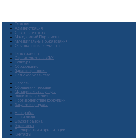
Главная
Администрация
Совет депутатов
Молодежный Парламент
Муниципальные образования
Официальные документы
Глава района
Строительство и ЖКХ
Культура
Образование
Здравоохранение
Сельское хозяйство
Новости
Обращения граждан
Муниципальные услуги
Защита населения
Противодействие коррупции
Закупки и продажи
Наш район
Наши люди
Бюджет района
Экономика
Предприятия и организации
Контакты