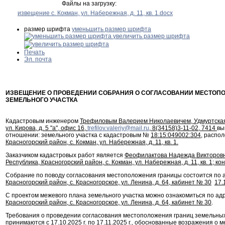
Файлы на загрузку:
извещение с. Кокман, ул. Набережная, д. 11, кв. 1.docx
размер шрифта
уменьшить размер шрифта
увеличить размер шрифта
Печать
Эл. почта
ИЗВЕЩЕНИЕ О ПРОВЕДЕНИИ СОБРАНИЯ О СОГЛАСОВАНИИ МЕСТОП
ЗЕМЕЛЬНОГО УЧАСТКА
Кадастровым инженером
Трефиловым Валерием Николаевичем, Удмуртская Р
ул. Кирова, д. 5 "а", офис 16,
trefilov.valeriy@mail.ru
, 8(34158)3-11-02, 7414
вы
отношении: земельного участка с кадастровым №
18:15:049002:304
, распо
Красногорский район, с. Кокман, ул. Набережная, д. 11, кв. 1.
Заказчиком кадастровых работ является
Феофилактова Надежда Викторовна
Республика, Красногорский район, с. Кокман, ул. Набережная, д. 11, кв. 1; 
Собрание по поводу согласования местоположения границы состоится по 
Красногорский район, с. Красногорское, ул. Ленина, д. 64, кабинет № 30
17.
С проектом межевого плана земельного участка можно ознакомиться по ад
Красногорский район, с. Красногорское, ул. Ленина, д. 64, кабинет № 30
.
Требования о проведении согласования местоположения границ земельных
принимаются с
17.10.2025
г. по
17.11.2025
г., обоснованные возражения о 