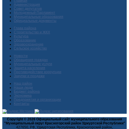
Главная
Администрация
Совет депутатов
Молодежный Парламент
Муниципальные образования
Официальные документы
Глава района
Строительство и ЖКХ
Культура
Образование
Здравоохранение
Сельское хозяйство
Новости
Обращения граждан
Муниципальные услуги
Защита населения
Противодействие коррупции
Закупки и продажи
Наш район
Наши люди
Бюджет района
Экономика
Предприятия и организации
Контакты
Copyright © 2026 Официальный сайт муниципального образования
"Муниципальный округ Красногорский район Удмуртской Республики"
427650, РФ, Удмуртская Республика, Красногорский район,