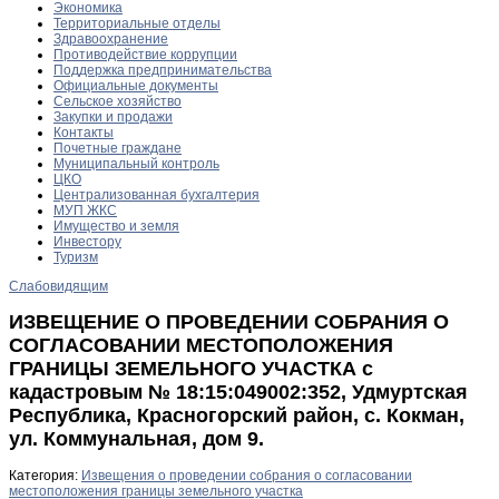
Экономика
Территориальные отделы
Здравоохранение
Противодействие коррупции
Поддержка предпринимательства
Официальные документы
Сельское хозяйство
Закупки и продажи
Контакты
Почетные граждане
Муниципальный контроль
ЦКО
Централизованная бухгалтерия
МУП ЖКС
Имущество и земля
Инвестору
Туризм
Слабовидящим
ИЗВЕЩЕНИЕ О ПРОВЕДЕНИИ СОБРАНИЯ О
СОГЛАСОВАНИИ МЕСТОПОЛОЖЕНИЯ
ГРАНИЦЫ ЗЕМЕЛЬНОГО УЧАСТКА с
кадастровым № 18:15:049002:352, Удмуртская
Республика, Красногорский район, с. Кокман,
ул. Коммунальная, дом 9.
Категория:
Извещения о проведении собрания о согласовании
местоположения границы земельного участка