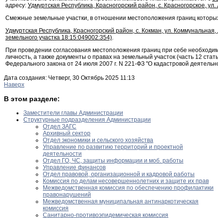
адресу:
Удмуртская Республика, Красногорский район, с. Красногорское, ул. 
Смежные земельные участки, в отношении местоположения границ которых
Удмуртская Республика, Красногорский район, с. Кокман, ул. Коммунальная, 
земельного участка 18:15:049002:354)
.
При проведении согласования местоположения границ при себе необходи
личность, а также документы о правах на земельный участок (часть 12 стать
Федерального закона от 24 июля 2007 г. N 221-ФЗ "О кадастровой деятельно
Дата создания: Четверг, 30 Октябрь 2025 11:13
Наверх
В этом разделе:
Заместители главы Администрации
Структурные подразделения Администрации
Отдел ЗАГС
Архивный сектор
Отдел экономики и сельского хозяйства
Управление по развитию территорий и проектной
деятельности
Отдел ГО, ЧС, защиты информации и моб. работы
Управление финансов
Отдел правовой, организационной и кадровой работы
Комиссия по делам несовершеннолетних и защите их прав
Межведомственная комиссия по обеспечению профилактики
правонарушений
Межведомственная муниципальная антинаркотическая
комиссия
Санитарно-противоэпидемическая комиссия