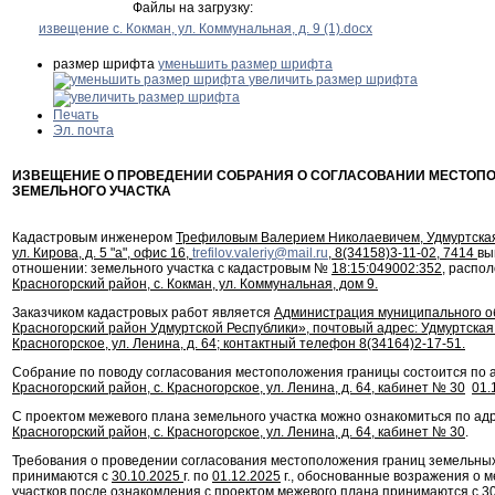
Файлы на загрузку:
извещение с. Кокман, ул. Коммунальная, д. 9 (1).docx
размер шрифта
уменьшить размер шрифта
увеличить размер шрифта
Печать
Эл. почта
ИЗВЕЩЕНИЕ О ПРОВЕДЕНИИ СОБРАНИЯ О СОГЛАСОВАНИИ МЕСТОП
ЗЕМЕЛЬНОГО УЧАСТКА
Кадастровым инженером
Трефиловым Валерием Николаевичем, Удмуртская Р
ул. Кирова, д. 5 "а", офис 16,
trefilov.valeriy@mail.ru
, 8(34158)3-11-02, 7414
вы
отношении: земельного участка с кадастровым №
18:15:049002:352
, распо
Красногорский район, с. Кокман, ул. Коммунальная, дом 9.
Заказчиком кадастровых работ является
Администрация муниципального о
Красногорский район Удмуртской Республики», почтовый адрес: Удмуртская 
Красногорское, ул. Ленина, д. 64; контактный телефон 8(34164)2-17-51.
Собрание по поводу согласования местоположения границы состоится по 
Красногорский район, с. Красногорское, ул. Ленина, д. 64, кабинет № 30
01.
С проектом межевого плана земельного участка можно ознакомиться по ад
Красногорский район, с. Красногорское, ул. Ленина, д. 64, кабинет № 30
.
Требования о проведении согласования местоположения границ земельных
принимаются с
30.10.2025
г. по
01.12.2025
г., обоснованные возражения о 
участков после ознакомления с проектом межевого плана принимаются с
3