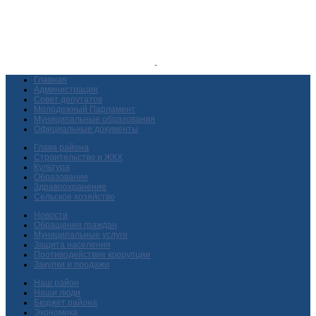
Главная
Администрация
Совет депутатов
Молодежный Парламент
Муниципальные образования
Официальные документы
Глава района
Строительство и ЖКХ
Культура
Образование
Здравоохранение
Сельское хозяйство
Новости
Обращения граждан
Муниципальные услуги
Защита населения
Противодействие коррупции
Закупки и продажи
Наш район
Наши люди
Бюджет района
Экономика