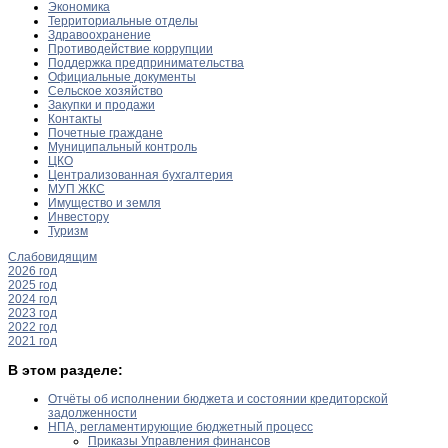
Экономика
Территориальные отделы
Здравоохранение
Противодействие коррупции
Поддержка предпринимательства
Официальные документы
Сельское хозяйство
Закупки и продажи
Контакты
Почетные граждане
Муниципальный контроль
ЦКО
Централизованная бухгалтерия
МУП ЖКС
Имущество и земля
Инвестору
Туризм
Слабовидящим
2026 год
2025 год
2024 год
2023 год
2022 год
2021 год
В этом разделе:
Отчёты об исполнении бюджета и состоянии кредиторской
задолженности
НПА, регламентирующие бюджетный процесс
Приказы Управления финансов