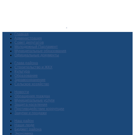
Главная
Администрация
Совет депутатов
Молодежный Парламент
Муниципальные образования
Официальные документы
Глава района
Строительство и ЖКХ
Культура
Образование
Здравоохранение
Сельское хозяйство
Новости
Обращения граждан
Муниципальные услуги
Защита населения
Противодействие коррупции
Закупки и продажи
Наш район
Наши люди
Бюджет района
Экономика