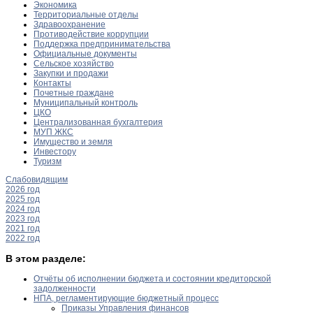
Экономика
Территориальные отделы
Здравоохранение
Противодействие коррупции
Поддержка предпринимательства
Официальные документы
Сельское хозяйство
Закупки и продажи
Контакты
Почетные граждане
Муниципальный контроль
ЦКО
Централизованная бухгалтерия
МУП ЖКС
Имущество и земля
Инвестору
Туризм
Слабовидящим
2026 год
2025 год
2024 год
2023 год
2021 год
2022 год
В этом разделе:
Отчёты об исполнении бюджета и состоянии кредиторской
задолженности
НПА, регламентирующие бюджетный процесс
Приказы Управления финансов