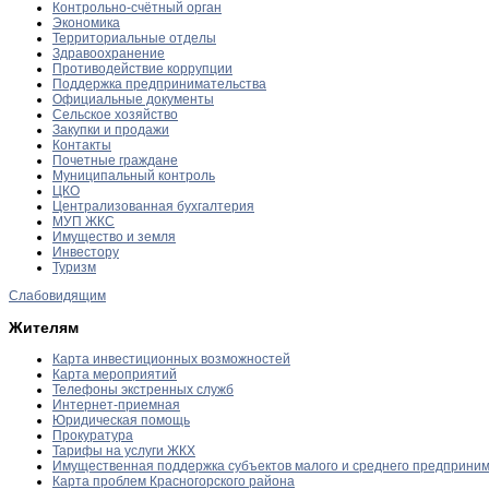
Контрольно-счётный орган
Экономика
Территориальные отделы
Здравоохранение
Противодействие коррупции
Поддержка предпринимательства
Официальные документы
Сельское хозяйство
Закупки и продажи
Контакты
Почетные граждане
Муниципальный контроль
ЦКО
Централизованная бухгалтерия
МУП ЖКС
Имущество и земля
Инвестору
Туризм
Слабовидящим
Жителям
Карта инвестиционных возможностей
Карта мероприятий
Телефоны экстренных служб
Интернет-приемная
Юридическая помощь
Прокуратура
Тарифы на услуги ЖКХ
Имущественная поддержка субъектов малого и среднего предприни
Карта проблем Красногорского района