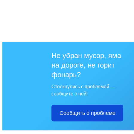
Не убран мусор, яма
на дороге, не горит
фонарь?
Столкнулись с проблемой —
сообщите о ней!
Сообщить о проблеме