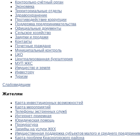
Контрольно-счётный орган
Экономика
Территориальные отделы
Здравоохранение
Противодействие коррупции
Поддержка предпринимательства
Официальные документы
Сельское хозяйство
Закупки и продажи
Контакты
Почетные граждане
Муниципальный контроль
ЦКО
Централизованная бухгалтерия
МУП ЖКС
Имущество и земля
Инвестору
Туризм
Слабовидящим
Жителям
Карта инвестиционных возможностей
Карта мероприятий
Телефоны экстренных служб
Интернет-приемная
Юридическая помощь
Прокуратура
Тарифы на услуги ЖКХ
Имущественная поддержка субъектов малого и среднего предприни
Карта проблем Красногорского района