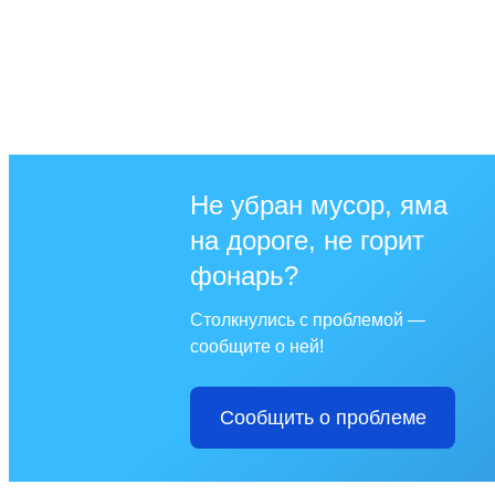
Не убран мусор, яма
на дороге, не горит
фонарь?
Столкнулись с проблемой —
сообщите о ней!
Сообщить о проблеме