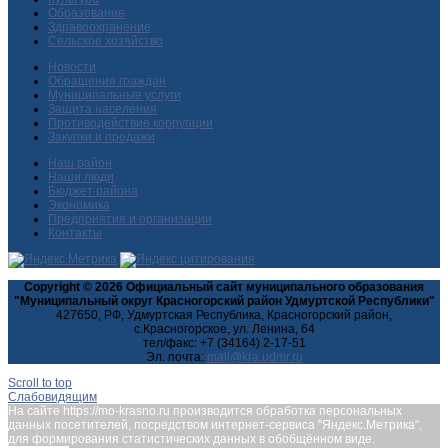
Образование
Здравоохранение
Сельское хозяйство
Новости
Обращения граждан
Муниципальные услуги
Защита населения
Противодействие коррупции
Закупки и продажи
Наш район
Наши люди
Бюджет района
Экономика
Предприятия и организации
Контакты
Copyright © 2026 Официальный сайт муниципального образования
"Муниципальный округ Красногорский район Удмуртской Республики"
427650, РФ, Удмуртская Республика, Красногорский район,
с.Красногорское, ул. Ленина, 64
тел/факс: +7 (34164) 2-17-51
Эл. почта:
Scroll to top
Слабовидящим
На сайте https://mo-krasno.ru производится обработка персональных
данных посетителей, посредством интернет-сервиса "Яндекс.Метрика",
для формирования статистических данных в обобщённом виде.