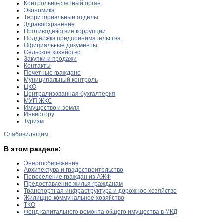
Контрольно-счётный орган
Экономика
Территориальные отделы
Здравоохранение
Противодействие коррупции
Поддержка предпринимательства
Официальные документы
Сельское хозяйство
Закупки и продажи
Контакты
Почетные граждане
Муниципальный контроль
ЦКО
Централизованная бухгалтерия
МУП ЖКС
Имущество и земля
Инвестору
Туризм
Слабовидящим
В этом разделе:
Энергосбережение
Архитектура и градостроительство
Переселение граждан из АЖФ
Предоставление жилья гражданам
Транспортная инфраструктура и дорожное хозяйство
Жилищно-коммунальное хозяйство
ТКО
Фонд капитального ремонта общего имущества в МКД