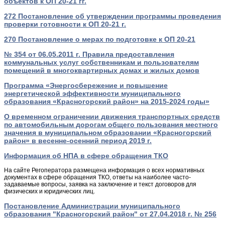
объектов к ОП 20-21 гг.
272 Постановление об утверждении программы проведения
проверки готовности к ОП 20-21 г.
270 Постановление о мерах по подготовке к ОП 20-21
№ 354 от 06.05.2011 г. Правила предоставления
коммунальных услуг собственникам и пользователям
помещений в многоквартирных домах и жилых домов
Программа «Энергосбережение и повышение
энергетической эффективности муниципального
образования «Красногорский район» на 2015-2024 годы»
О временном ограничении движения транспортных средств
по автомобильным дорогам общего пользования местного
значения в муниципальном образовании «Красногорский
район» в весенне-осенний период 2019 г.
Информация об НПА в сфере обращения ТКО
На сайте Регоператора размещена информация о всех нормативных
документах в сфере обращения ТКО, ответы на наиболее часто-
задаваемые вопросы, заявка на заключение и текст договоров для
физических и юридических лиц.
Постановление Администрации муниципального
образования "Красногорский район" от 27.04.2018 г. № 256