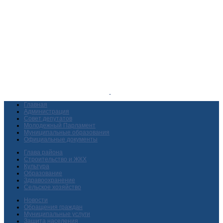
Главная
Администрация
Совет депутатов
Молодежный Парламент
Муниципальные образования
Официальные документы
Глава района
Строительство и ЖКХ
Культура
Образование
Здравоохранение
Сельское хозяйство
Новости
Обращения граждан
Муниципальные услуги
Защита населения