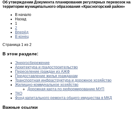
Об утверждении Документа планирования регулярных перевозок на
территории муниципального образования «Красногорский район»
В начало
Назад
1
2
Вперёд
В конец
Страница 1 из 2
В этом разделе:
Энергосбережение
Архитектура и градостроительство
Переселение граждан из АЖФ
Предоставление жилья гражданам
Транспортная инфраструктура и дорожное хозяйство
Жилищно-коммунальное хозяйство
Дорожная карта по реформированию МУП
ТКО
Фонд капитального ремонта общего имущества в МКД
Важные ссылки